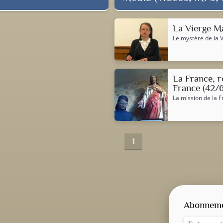
La Vierge Ma
Le mystère de la 
La France, r
France (42/
La mission de la 
1
Abonnemen