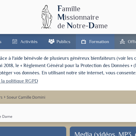
F
amille
M
issionnaire
N
D
de
otre-
ame
s
Activités
Publics
Formation
Off
à l'aide bénévole de plusieurs généreux bienfaiteurs (voir les cré
ai 2018, le « Règlement Général pour la Protection des Données » 
ger vos données. En utilisant notre site internet, vous consentez
r la politique RGPD
rs
Soeur Camille Domini
keyboard_arrow_right
re Dame
Media (vidéos, MP3, e