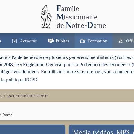
F
amille
M
issionnaire
N
D
de
otre-
ame
s
Activités
Publics
Formation
Off
à l'aide bénévole de plusieurs généreux bienfaiteurs (voir les cré
ai 2018, le « Règlement Général pour la Protection des Données » 
ger vos données. En utilisant notre site internet, vous consentez
r la politique RGPD
rs
Soeur Charlotte Domini
keyboard_arrow_right
tre-Dame
Media (vidéos, MP3, e