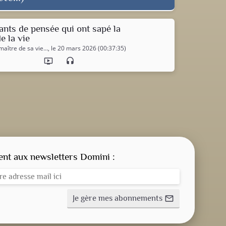
rants de pensée qui ont sapé la
e la vie
maître de sa vie…
, le 20 mars 2026 (00:37:35)
ondemand_video
headset
CONSIGNE SPITRITUELLE
LES OFFICES
t aux newsletters Domini :
NOS DOSSIERS
Je gère mes abonnements
mail_outline
NOS ACTUALITÉS