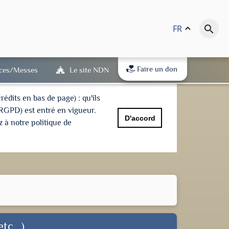
FR
keyboard_arrow_up
search
Faire un don
ices/Messes
Le site NDN
dits en bas de page) : qu'ils
(RGPD) est entré en vigueur.
D'accord
 à notre politique de
tc...)