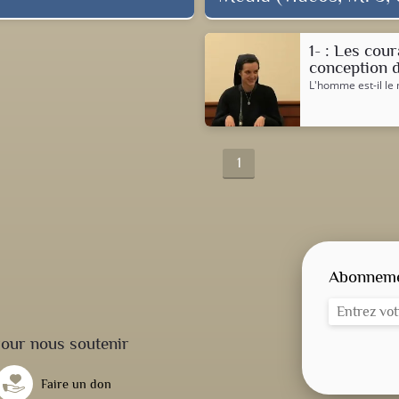
1- : Les cou
conception d
L'homme est-il le 
1
Abonnemen
our nous soutenir
Faire un don