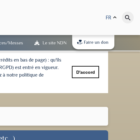
FR
keyboard_arrow_up
search
Faire un don
ices/Messes
Le site NDN
dits en bas de page) : qu'ils
(RGPD) est entré en vigueur.
D'accord
 à notre politique de
tc...)