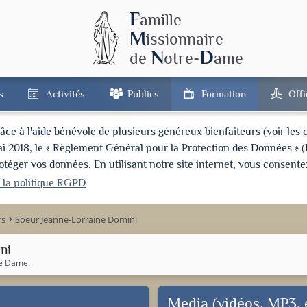
F
amille
M
issionnaire
N
D
de
otre-
ame
s
Activités
Publics
Formation
Off
à l'aide bénévole de plusieurs généreux bienfaiteurs (voir les cré
ai 2018, le « Règlement Général pour la Protection des Données » 
ger vos données. En utilisant notre site internet, vous consentez
r la politique RGPD
rs
Soeur Jeanne-Lorraine Domini
keyboard_arrow_right
ni
re Dame
.
Media (vidéos, MP3, e