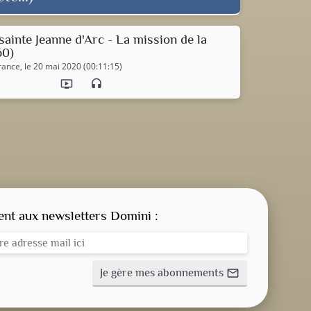
sainte Jeanne d'Arc - La mission de la
60)
France
, le 20 mai 2020 (00:11:15)
ondemand_video
headset
CONSIGNE SPITRITUELLE
LES OFFICES
t aux newsletters Domini :
NOS DOSSIERS
Je gère mes abonnements
mail_outline
NOS ACTUALITÉS