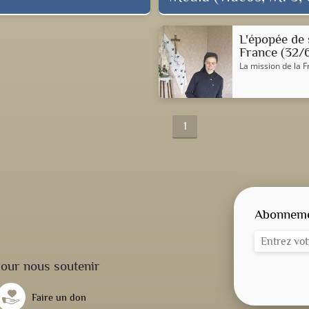
L'épopée de 
France (32/
La mission de la 
1
Abonnemen
our nous soutenir
Faire un don