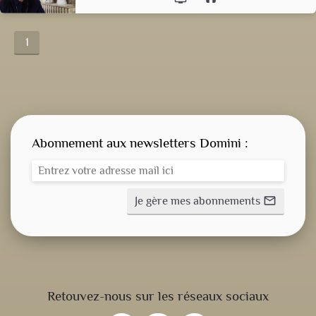
1
Abonnement aux newsletters Domini :
Je gère mes abonnements
mail_outline
CONSIGNE SPITRITUELLE
Retouvez-nous sur les réseaux sociaux
LES OFFICES