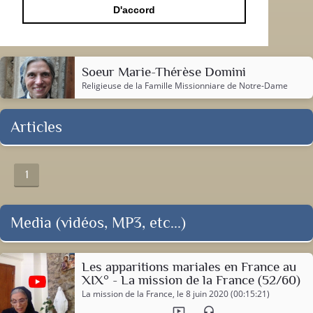
D'accord
Soeur Marie-Thérèse Domini
Religieuse de la
Famille Missionniare de Notre-Dame
Articles
1
Media (vidéos, MP3, etc...)
Les apparitions mariales en France au
XIX° - La mission de la France (52/60)
La mission de la France
, le 8 juin 2020 (00:15:21)
ondemand_video
headset