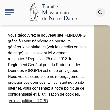
keyboard_arrow_right
Le site NDN
F
amille
M
issionnaire
search
Faire un don
N
D
de
otre-
ame
Vous découvrez le nouveau site FMND.ORG
grâce à l'aide bénévole de plusieurs
généreux bienfaiteurs (voir les crédits en bas
de page) : qu'ils soient ici vivement
remerciés ! Depuis le 25 mai 2018, le «
Règlement Général pour la Protection des
Données » (RGPD) est entré en vigueur.
Nous vous assurons de notre engagement à
protéger vos données. En utilisant notre site
internet, vous consentez à notre politique de
confidentialité et à l'utilisation de cookies.
Voir la politique RGPD