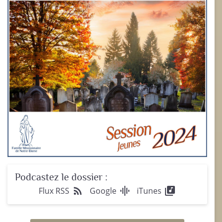
Podcastez le dossier :
rss_feed
graphic_eq
library_music
Flux RSS
Google
iTunes