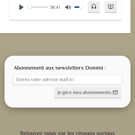
36:41
headset
ondemand_video
Play
Mute
Abonnement aux newsletters Domini :
Je gère mes abonnements
mail_outline
CONSIGNE SPITRITUELLE
Retouvez-nous sur les réseaux sociaux