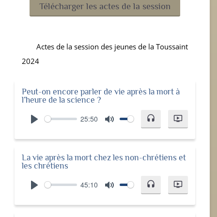
Télécharger les actes de la session
Actes de la session des jeunes de la Toussaint
2024
Peut-on encore parler de vie après la mort à
l’heure de la science ?
25:50
headset
ondemand_video
Play
Mute
La vie après la mort chez les non-chrétiens et
les chrétiens
45:10
headset
ondemand_video
Play
Mute