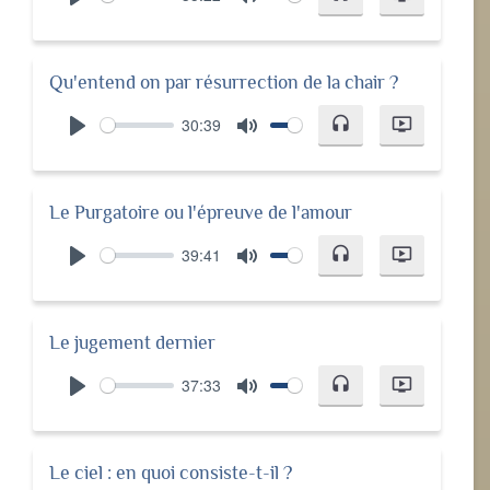
Play
Mute
Qu'entend on par résurrection de la chair ?
30:39
headset
ondemand_video
Play
Mute
Le Purgatoire ou l'épreuve de l'amour
39:41
headset
ondemand_video
Play
Mute
Le jugement dernier
37:33
headset
ondemand_video
Play
Mute
Le ciel : en quoi consiste-t-il ?