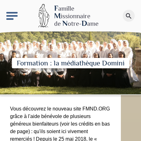
keyboard_arrow_right
Le site NDN
F
amille
M
issionnaire
search
Faire un don
N
D
de
otre-
ame
Formation : la médiathèque Domini
Vous découvrez le nouveau site FMND.ORG
grâce à l'aide bénévole de plusieurs
généreux bienfaiteurs (voir les crédits en bas
de page) : qu'ils soient ici vivement
remerciés ! Depuis le 25 mai 2018, le «