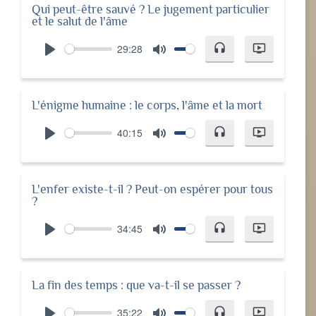
Qui peut-être sauvé ? Le jugement particulier
et le salut de l'âme
29:28
headset
ondemand_video
Play
Mute
L'énigme humaine : le corps, l'âme et la mort
40:15
headset
ondemand_video
Play
Mute
L'enfer existe-t-il ? Peut-on espérer pour tous
?
34:45
headset
ondemand_video
Play
Mute
La fin des temps : que va-t-il se passer ?
35:22
headset
ondemand_video