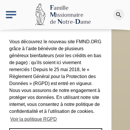
keyboard_arrow_right
Le site NDN
F
amille
M
issionnaire
search
Faire un don
N
D
de
otre-
ame
Vous découvrez le nouveau site FMND.ORG
grâce à l'aide bénévole de plusieurs
généreux bienfaiteurs (voir les crédits en bas
de page) : qu'ils soient ici vivement
remerciés ! Depuis le 25 mai 2018, le «
Règlement Général pour la Protection des
Données » (RGPD) est entré en vigueur.
Nous vous assurons de notre engagement à
protéger vos données. En utilisant notre site
internet, vous consentez à notre politique de
confidentialité et à l'utilisation de cookies.
Voir la politique RGPD