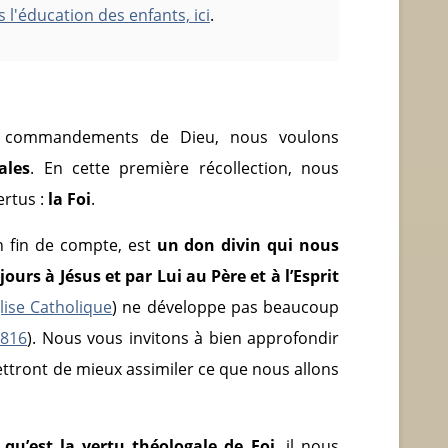
s l'éducation des enfants, ici
.
es commandements de Dieu, nous voulons
ales
. En cette première récollection, nous
ertus :
la Foi
.
en fin de compte, est
un don divin qui nous
urs à Jésus et par Lui au Père et à l’Esprit
lise Catholique
) ne développe pas beaucoup
1816
). Nous vous invitons à bien approfondir
ttront de mieux assimiler ce que nous allons
u’est la vertu théologale de Foi
, il nous