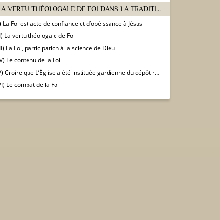
I) LA VERTU THÉOLOGALE DE FOI DANS LA TRADITION DE L’ÉGLISE
I) La Foi est acte de confiance et d’obéissance à Jésus
II) La vertu théologale de Foi
III) La Foi, participation à la science de Dieu
IV) Le contenu de la Foi
V) Croire que L’Église a été instituée gardienne du dépôt révélé
VI) Le combat de la Foi