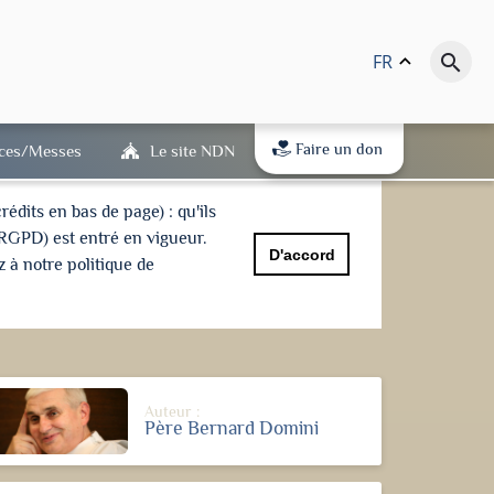
FR
keyboard_arrow_up
search
Faire un don
ices/Messes
Le site NDN
dits en bas de page) : qu'ils
(RGPD) est entré en vigueur.
D'accord
 à notre politique de
Auteur :
Père Bernard Domini