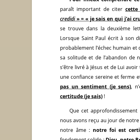
paraît important de citer
cette
credidi
» = « je sais en qui j’ai cr
se trouve dans la deuxième let
Lorsque Saint Paul écrit à son dis
probablement l’échec humain et d
sa solitude et de l’abandon de 
s’être livré à Jésus et de Lui avoi
une confiance sereine et ferme et
pas un sentiment (je sens)
, n
certitude (je sais)
!
Que cet approfondissement 
nous avons reçu au jour de notre b
notre âme :
notre foi est cert
fondement solide :
Dieu, notre R