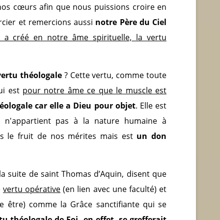
nos cœurs afin que nous puissions croire en
rcier et remercions aussi
notre Père du Ciel
a créé en notre âme spirituelle, la vertu
vertu théologale
? Cette vertu, comme toute
qui est
pour notre âme ce que le muscle est
éologale car elle a Dieu pour objet
. Elle est
le n'appartient pas à la nature humaine à
as le fruit de nos mérites mais est
un don
la suite de saint Thomas d’Aquin, disent que
e
vertu opérative
(en lien avec une faculté) et
e être) comme la Grâce sanctifiante qui se
tu théologale de Foi, en effet, se grefferait