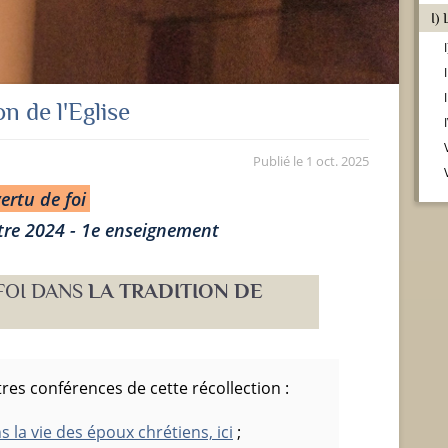
on de l'Eglise
Publié le
1 oct. 2025
ertu de foi
re 2024 - 1
e
enseignement
FOI DANS
LA TRADITION DE
res conférences de cette récollection :
s la vie des époux chrétiens, ici
;