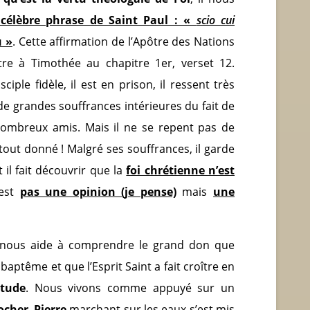
 célèbre phrase de Saint Paul : «
scio cui
u »
. Cette affirmation de l’Apôtre des Nations
tre à Timothée au chapitre 1
er
, verset 12.
ciple fidèle, il est en prison, il ressent très
e grandes souffrances intérieures du fait de
nombreux amis. Mais il ne se repent pas de
r tout donné ! Malgré ses souffrances, il garde
 il fait découvrir que la
foi chrétienne n’est
’est
pas une opinion (je pense)
mais
une
nous aide à comprendre le grand don que
aptême et que l’Esprit Saint a fait croître en
itude
. Nous vivons comme appuyé sur un
ocher
.
Pierre
marchant sur les eaux s’est mis