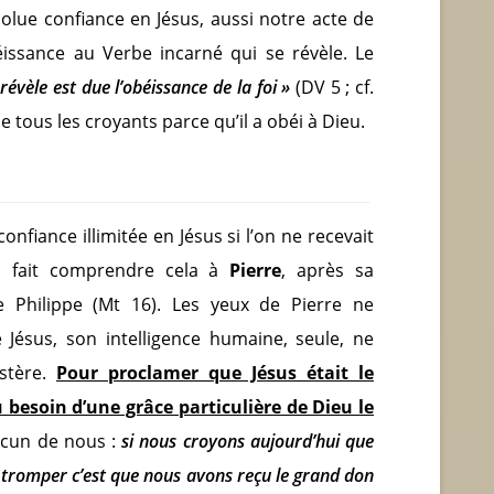
lue confiance en Jésus, aussi notre acte de
béissance au Verbe incarné qui se révèle. Le
révèle est due l’obéissance de la foi »
(DV 5 ; cf.
 tous les croyants parce qu’il a obéi à Dieu.
onfiance illimitée en Jésus si l’on ne recevait
 a fait comprendre cela à
Pierre
, après sa
 Philippe (Mt 16). Les yeux de Pierre ne
e Jésus, son intelligence humaine, seule, ne
stère.
Pour proclamer que Jésus était le
 eu besoin d’une grâce particulière de Dieu le
acun de nous :
si nous croyons aujourd’hui que
s tromper c’est que nous avons reçu le grand don