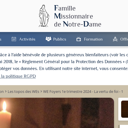
F
amille
M
issionnaire
N
D
de
otre-
ame
s
Activités
Publics
Formation
Off
à l'aide bénévole de plusieurs généreux bienfaiteurs (voir les cré
ai 2018, le « Règlement Général pour la Protection des Données » 
ger vos données. En utilisant notre site internet, vous consentez
r la politique RGPD
on
Les topos des WEs
WE Foyers 1e trimestre 2024 - La vertu de foi - 1
keyboard_arrow_right
keyboard_arrow_right