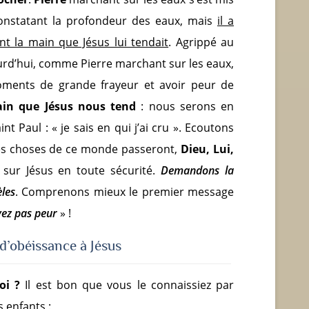
constatant la profondeur des eaux, mais
il a
nt la main que Jésus lui tendait
. Agrippé au
jourd’hui, comme Pierre marchant sur les eaux,
ments de grande frayeur et avoir peur de
ain que Jésus nous tend
: nous serons en
nt Paul : « je sais en qui j’ai cru ». Ecoutons
les choses de ce monde passeront,
Dieu, Lui,
sur Jésus en toute sécurité.
Demandons la
èles
. Comprenons mieux le premier message
yez pas peur
» !
 d’obéissance à Jésus
oi ?
Il est bon que vous le connaissiez par
 enfants :