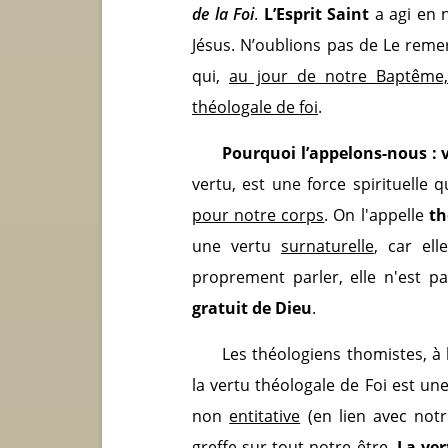
de la Foi
.
L’Esprit Saint
a agi en 
Jésus. N’oublions pas de Le reme
qui,
au jour de notre Baptême, 
théologale de foi
.
Pourquoi l’appelons-nous : 
vertu, est une force spirituelle 
pour notre corps
. On l'appelle
th
une vertu
surnaturelle
, car el
proprement parler, elle n'est p
gratuit de Dieu
.
Les théologiens thomistes, à 
la vertu théologale de Foi est un
non
entitative
(en lien avec notr
greffe sur tout notre être.
La ver