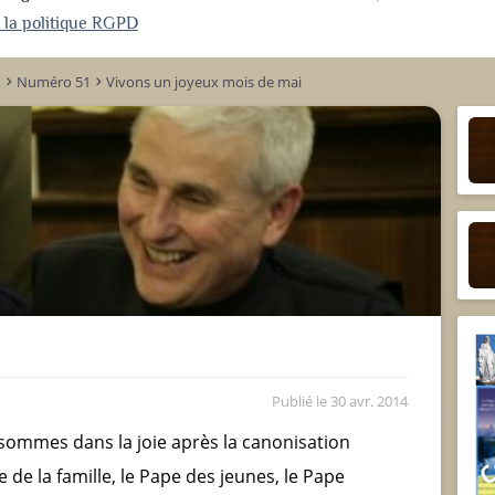
r la politique RGPD
m
Numéro 51
Vivons un joyeux mois de mai
keyboard_arrow_right
keyboard_arrow_right
Publié le
30 avr. 2014
sommes dans la joie après la canonisation
 de la famille, le Pape des jeunes, le Pape