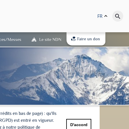
FR
keyboard_arrow_up
search
Faire un don
ices/Messes
Le site NDN
dits en bas de page) : qu'ils
(RGPD) est entré en vigueur.
D'accord
 à notre politique de