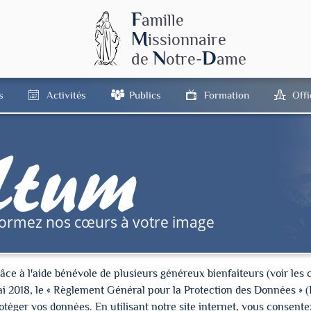
F
amille
M
issionnaire
N
D
de
otre-
ame
s
Activités
Publics
Formation
Off
tum
formez nos cœurs à votre image
à l'aide bénévole de plusieurs généreux bienfaiteurs (voir les cré
ai 2018, le « Règlement Général pour la Protection des Données » 
ger vos données. En utilisant notre site internet, vous consentez