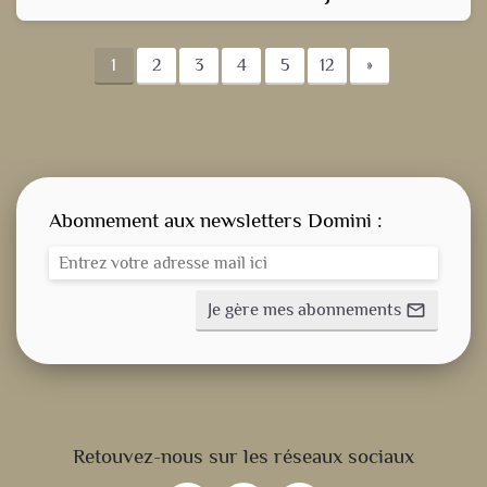
1
2
3
4
5
12
»
Abonnement aux newsletters Domini :
Je gère mes abonnements
mail_outline
CONSIGNE SPITRITUELLE
Retouvez-nous sur les réseaux sociaux
LES OFFICES