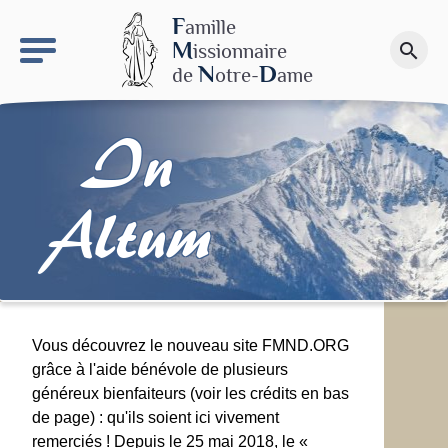
keyboard_arrow_right
Le site NDN
F
amille
M
issionnaire
search
Faire un don
N
D
de
otre-
ame
In
Altum
Vous découvrez le nouveau site FMND.ORG
grâce à l'aide bénévole de plusieurs
généreux bienfaiteurs (voir les crédits en bas
de page) : qu'ils soient ici vivement
remerciés ! Depuis le 25 mai 2018, le «