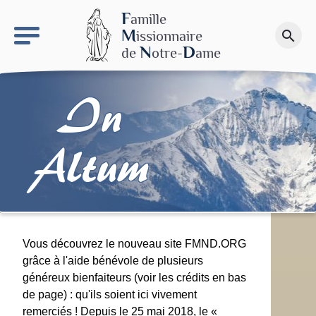
keyboard_arrow_right
Le site NDN
F
amille
M
issionnaire
search
Faire un don
N
D
de
otre-
ame
In
Altum
Vous découvrez le nouveau site FMND.ORG
grâce à l'aide bénévole de plusieurs
généreux bienfaiteurs (voir les crédits en bas
de page) : qu'ils soient ici vivement
remerciés ! Depuis le 25 mai 2018, le «