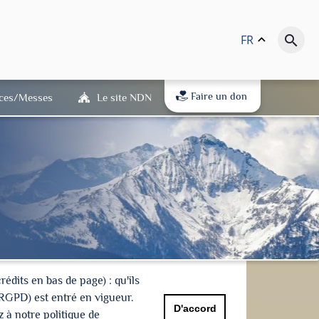
FR
keyboard_arrow_up
search
Faire un don
ices/Messes
Le site NDN
dits en bas de page) : qu'ils
(RGPD) est entré en vigueur.
D'accord
 à notre politique de