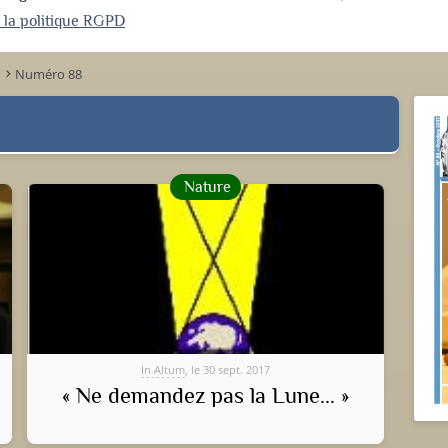
r la politique RGPD
m
Numéro 88
keyboard_arrow_right
Nature
In Altum
, le 30 sept. 2017
« Ne demandez pas la Lune... »