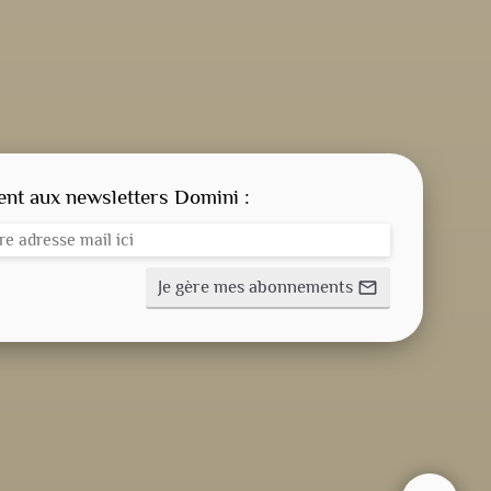
CONSIGNE SPITRITUELLE
LES OFFICES
t aux newsletters Domini :
NOS DOSSIERS
Je gère mes abonnements
mail_outline
NOS ACTUALITÉS
NOS ACTIVITÉS