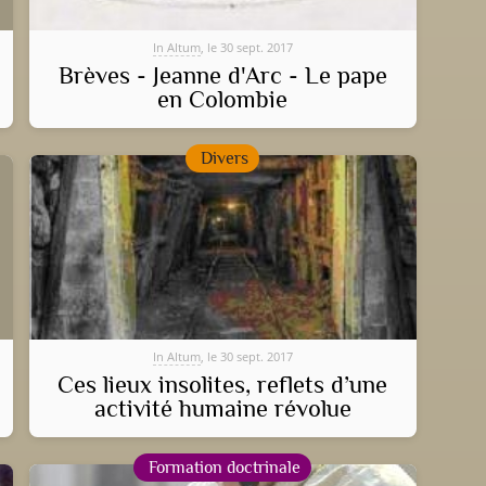
In Altum
, le 30 sept. 2017
Brèves - Jeanne d'Arc - Le pape
en Colombie
Divers
In Altum
, le 30 sept. 2017
Ces lieux insolites, reflets d’une
activité humaine révolue
Formation doctrinale