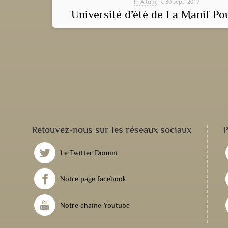
In Altum
, le 30 sept. 2017
Université d’été de La Manif Po
Retouvez-nous sur les réseaux sociaux
P
Le Twitter Domini
Notre page facebook
Notre chaîne Youtube