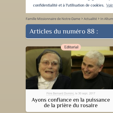
confidentialité et à l'utilisation de cookies.
Voi
Famille Missionnaire de Notre-Dame
Actualité
In Altu
keyboard_arrow_right
keyboard_arrow_right
Articles du numéro 88 :
Editorial
Père Bernard Domini
, le 30 sept. 2017
Ayons confiance en la puissance
de la prière du rosaire