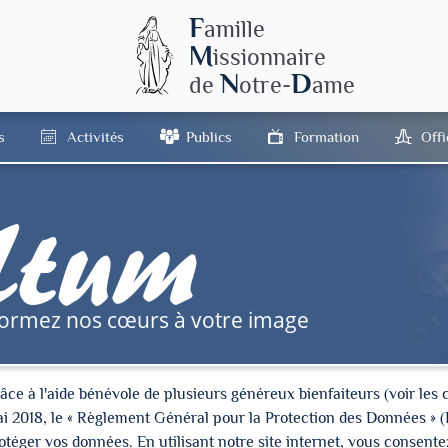
F
amille
M
issionnaire
N
D
de
otre-
ame
s
Activités
Publics
Formation
Off
tum
formez nos cœurs à votre image
à l'aide bénévole de plusieurs généreux bienfaiteurs (voir les cré
ai 2018, le « Règlement Général pour la Protection des Données » 
ger vos données. En utilisant notre site internet, vous consentez