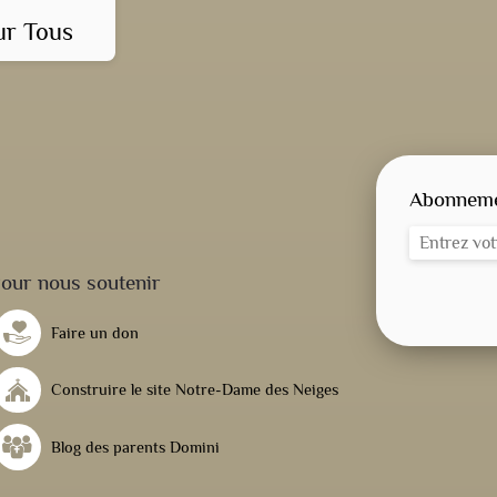
ur Tous
Abonnemen
our nous soutenir
Faire un don
Construire le site Notre-Dame des Neiges
Blog des parents Domini