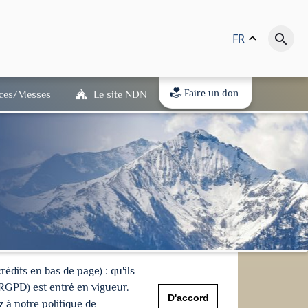
FR
keyboard_arrow_up
search
Faire un don
ices/Messes
Le site NDN
dits en bas de page) : qu'ils
(RGPD) est entré en vigueur.
D'accord
 à notre politique de