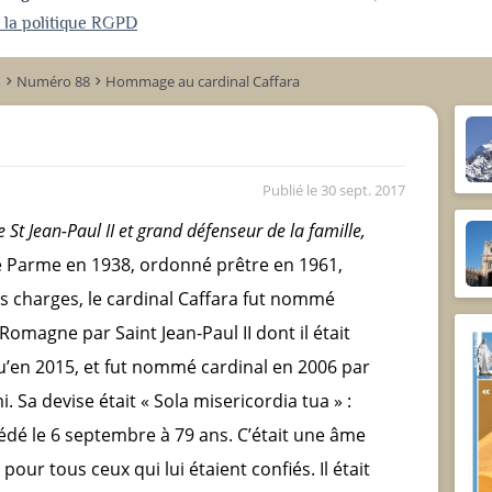
r la politique RGPD
m
Numéro 88
Hommage au cardinal Caffara
keyboard_arrow_right
keyboard_arrow_right
Publié le
30 sept. 2017
e S
t
Jean-Paul II
et grand défenseur de la famille,
 Parme en 1938, ordonné prêtre en 1961,
s charges, le cardinal Caffara fut nommé
omagne par Saint Jean-Paul II dont il était
squ’en 2015, et fut nommé cardinal en 2006 par
i. Sa devise était « Sola misericordia tua » :
écédé le 6 septembre à 79 ans. C’était une âme
pour tous ceux qui lui étaient confiés. Il était