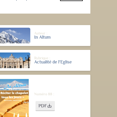
Auteur :
In Altum
Rubrique :
Actualité de l'Eglise
Numéro 88 :
PDF
save_alt