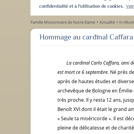
confidentialité et à l'utilisation de cookies.
Voi
Famille Missionnaire de Notre-Dame
Actualité
In Altu
keyboard_arrow_right
keyboard_arrow_right
Hommage au cardinal Caffara
La cardinal Carlo Caffara, ami d
est mort ce 6 septembre.
Né près de
après de hautes études et diverse
archevêque de Bologne en Émilie-R
très proche. Il y resta 12 ans, ju
Benoît XVI dont il était le grand am
« Seule ta miséricorde ». Il est d
pleine de délicatesse et de charité 