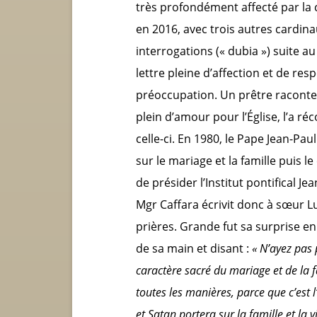
très profondément affecté par la cr
en 2016, avec trois autres cardinau
interrogations (« dubia ») suite au
lettre pleine d’affection et de res
préoccupation. Un prêtre raconte 
plein d’amour pour l’Église, l’a ré
celle-ci. En 1980, le Pape Jean-P
sur le mariage et la famille puis l
de présider l’Institut pontifical Jea
Mgr Caffara écrivit donc à sœur 
prières. Grande fut sa surprise en
de sa main et disant :
« N’ayez pas 
caractère sacré du mariage et de la 
toutes les manières, parce que c’est l
et Satan portera sur la famille et la vi