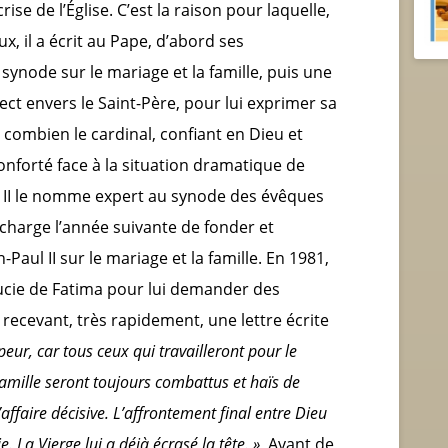
ise de l’Église. C’est la raison pour laquelle,
x, il a écrit au Pape, d’abord ses
 synode sur le mariage et la famille, puis une
pect envers le Saint-Père, pour lui exprimer sa
combien le cardinal, confiant en Dieu et
conforté face à la situation dramatique de
aul II le nomme expert au synode des évêques
e charge l’année suivante de fonder et
n-Paul II sur le mariage et la famille. En 1981,
Lucie de Fatima pour lui demander des
 recevant, très rapidement, une lettre écrite
peur, car tous ceux qui travailleront pour le
famille seront toujours combattus et haïs de
’affaire décisive. L’affrontement final entre Dieu
e. La Vierge lui a déjà écrasé la tête. »
Avant de