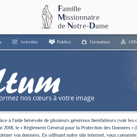
F
amille
M
issionnaire
N
D
de
otre-
ame
s
Activités
Publics
Formation
Off
tum
formez nos cœurs à votre image
à l'aide bénévole de plusieurs généreux bienfaiteurs (voir les cré
ai 2018, le « Règlement Général pour la Protection des Données » 
ger vos données. En utilisant notre site internet, vous consentez