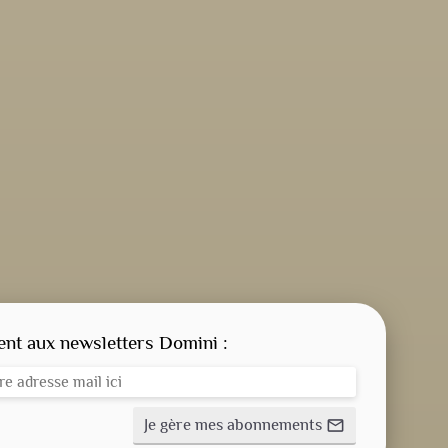
CONSIGNE SPITRITUELLE
LES OFFICES
t aux newsletters Domini :
NOS DOSSIERS
Je gère mes abonnements
mail_outline