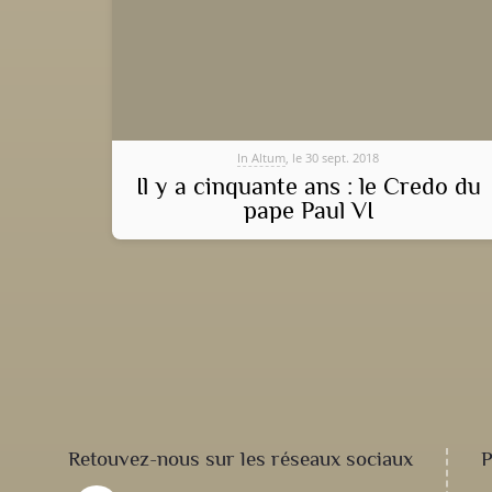
In Altum
, le 30 sept. 2018
Il y a cinquante ans : le Credo du
pape Paul VI
Retouvez-nous sur les réseaux sociaux
P