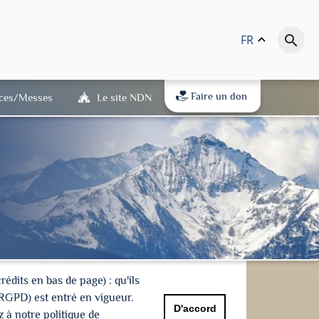
FR
keyboard_arrow_up
search
Faire un don
ices/Messes
Le site NDN
dits en bas de page) : qu'ils
(RGPD) est entré en vigueur.
D'accord
 à notre politique de