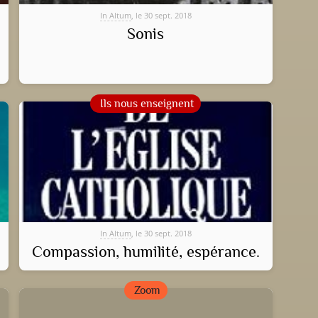
In Altum
, le 30 sept. 2018
Sonis
Ils nous enseignent
In Altum
, le 30 sept. 2018
Compassion, humilité, espérance.
Zoom