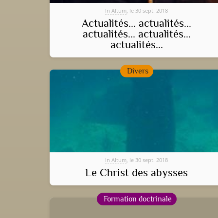
In Altum
, le 30 sept. 2018
Actualités... actualités...
actualités... actualités...
actualités...
Divers
In Altum
, le 30 sept. 2018
Le Christ des abysses
Formation doctrinale