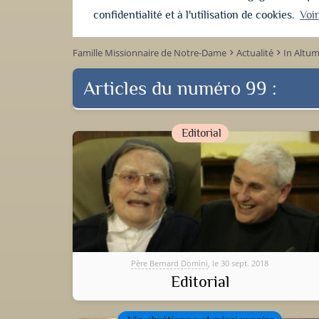
confidentialité et à l'utilisation de cookies.
Voi
Famille Missionnaire de Notre-Dame
Actualité
In Altu
keyboard_arrow_right
keyboard_arrow_right
Articles du numéro 99 :
Editorial
Père Bernard Domini
, le 30 sept. 2018
Editorial