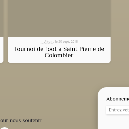
In Altum
, le 30 sept. 2018
Tournoi de foot à Saint Pierre de
Colombier
Abonnemen
our nous soutenir