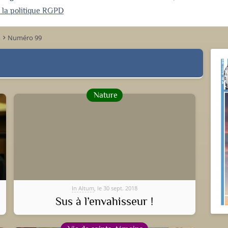
r la politique RGPD
m
Numéro 99
keyboard_arrow_right
Nature
In Altum
, le 30 sept. 2018
Sus à l’envahisseur !