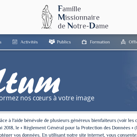
F
amille
M
issionnaire
N
D
de
otre-
ame
s
Activités
Publics
Formation
Off
tum
formez nos cœurs à votre image
à l'aide bénévole de plusieurs généreux bienfaiteurs (voir les cré
ai 2018, le « Règlement Général pour la Protection des Données » 
ger vos données. En utilisant notre site internet, vous consentez