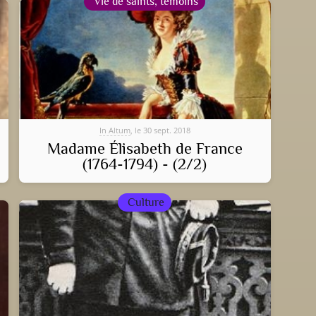
Vie de saints, témoins
In Altum
, le 30 sept. 2018
Madame Élisabeth de France
(1764-1794) - (2/2)
Culture