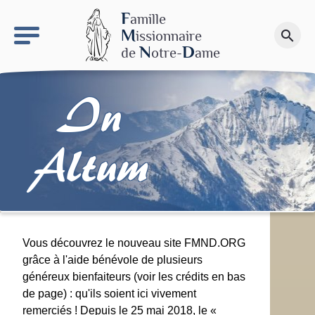
keyboard_arrow_right
Le site NDN
F
amille
M
issionnaire
search
Faire un don
N
D
de
otre-
ame
In
Altum
Vous découvrez le nouveau site FMND.ORG
grâce à l'aide bénévole de plusieurs
généreux bienfaiteurs (voir les crédits en bas
de page) : qu'ils soient ici vivement
remerciés ! Depuis le 25 mai 2018, le «