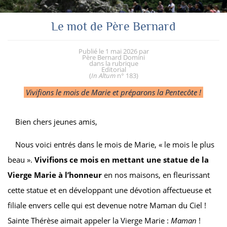
Le mot de Père Bernard
Publié le
1 mai 2026
par
Père Bernard Domini
dans la rubrique
Editorial
(
In Altum
n° 183
)
Vivifions le mois de Marie et préparons la Pentecôte !
Bien chers jeunes amis,
Nous voici entrés dans le mois de Marie, « le mois le plus
beau ».
Vivifions ce mois en mettant une statue de la
Vierge Marie à l’honneur
en nos maisons, en fleurissant
cette statue et en développant une dévotion affectueuse et
filiale envers celle qui est devenue notre Maman du Ciel !
Sainte Thérèse aimait appeler la Vierge Marie :
Maman
!