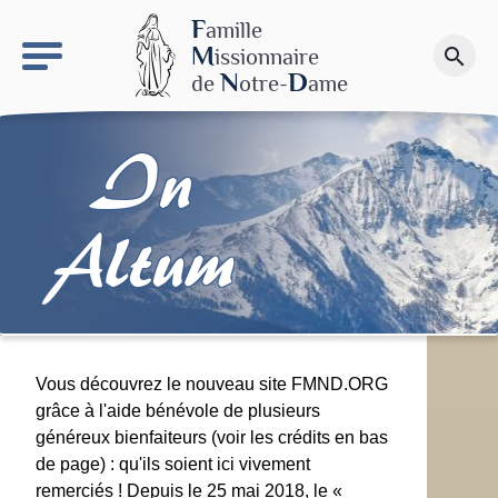
keyboard_arrow_right
Le site NDN
F
amille
M
issionnaire
search
Faire un don
N
D
de
otre-
ame
In
Altum
Vous découvrez le nouveau site FMND.ORG
grâce à l'aide bénévole de plusieurs
généreux bienfaiteurs (voir les crédits en bas
de page) : qu'ils soient ici vivement
remerciés ! Depuis le 25 mai 2018, le «