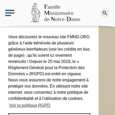
keyboard_arrow_right
Le site NDN
F
amille
M
issionnaire
search
Faire un don
N
D
de
otre-
ame
Vous découvrez le nouveau site FMND.ORG
grâce à l'aide bénévole de plusieurs
généreux bienfaiteurs (voir les crédits en bas
de page) : qu'ils soient ici vivement
remerciés ! Depuis le 25 mai 2018, le «
Règlement Général pour la Protection des
Données » (RGPD) est entré en vigueur.
Nous vous assurons de notre engagement à
protéger vos données. En utilisant notre site
internet, vous consentez à notre politique de
confidentialité et à l'utilisation de cookies.
Voir la politique RGPD