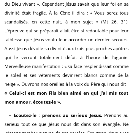
du Dieu vivant ». Cependant Jésus savait que leur foi en sa
divinité était fragile. À la Cène il dira : « Vous serez tous
scandalisés, en cette nuit, à mon sujet » (Mt 26, 31).
L’épreuve qui se préparait allait être si redoutable pour leur
faiblesse que Jésus voulu leur accorder un dernier secours.
Aussi Jésus dévoile sa divinité aux trois plus proches apôtres
qui le verront totalement défait à l’heure de l’agonie.
Merveilleuse manifestation : « sa face resplendissait comme
le soleil et ses vêtements devinrent blancs comme de la
neige ». Ouvrons nos oreilles à la voix du Père qui nous dit :
« Celui-ci est mon Fils bien aimé en qui j’ai mis tout
mon amour,
écoutez-le
».
–
Écoutez-le
:
prenons au sérieux Jésus.
Prenons au
sérieux tout ce que Jésus nous dit dans son évangile. Ne
laissons tomber aucune de ses paroles. Écoutons Jésus avec