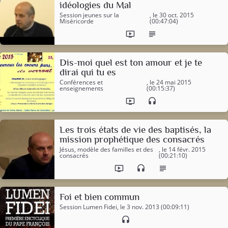
idéologies du Mal
Session jeunes sur la
, le 30 oct. 2015
Miséricorde
(00:47:04)
ondemand_video
subject
Dis-moi quel est ton amour et je te
dirai qui tu es
Conférences et
, le 24 mai 2015
enseignements
(00:15:37)
ondemand_video
headset
Les trois états de vie des baptisés, la
mission prophétique des consacrés
Jésus, modèle des familles et des
, le 14 févr. 2015
consacrés
(00:21:10)
ondemand_video
headset
subject
Foi et bien commun
Session Lumen Fidei
, le 3 nov. 2013 (00:09:11)
headset