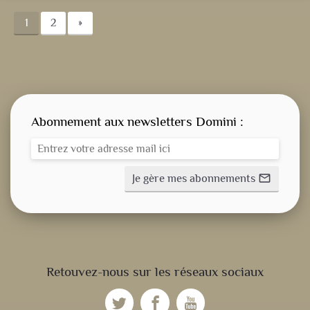
1
2
»
Abonnement aux newsletters Domini :
Je gère mes abonnements
mail_outline
CONSIGNE SPITRITUELLE
Retouvez-nous sur les réseaux sociaux
LES OFFICES