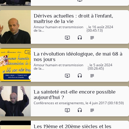
Dérives actuelles : droit à l’enfant,
maîtrise de la vie
Amour humain et transmission
, le 16 août 2024
de la…
(00:45:13)
ondemand_video
headset
subject
La révolution idéologique, de mai 68 à
nos jours
Amour humain et transmission
, le 5 août 2024
de la…
(00:26:45)
ondemand_video
headset
subject
La sainteté est-elle encore possible
aujourd’hui ?
Conférences et enseignements
, le 4 juin 2017 (00:18:59)
ondemand_video
headset
subject
Les 19ème et 20ème siècles et les