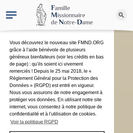
keyboard_arrow_right
Le site NDN
F
amille
M
issionnaire
search
Faire un don
N
D
de
otre-
ame
Vous découvrez le nouveau site FMND.ORG
grâce à l'aide bénévole de plusieurs
généreux bienfaiteurs (voir les crédits en bas
de page) : qu'ils soient ici vivement
remerciés ! Depuis le 25 mai 2018, le «
Règlement Général pour la Protection des
Données » (RGPD) est entré en vigueur.
Nous vous assurons de notre engagement à
protéger vos données. En utilisant notre site
internet, vous consentez à notre politique de
confidentialité et à l'utilisation de cookies.
Voir la politique RGPD