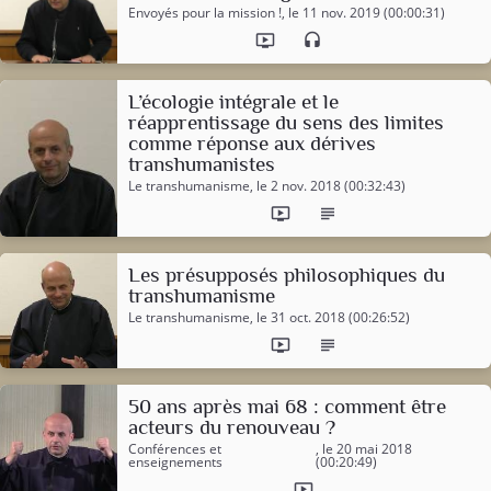
Envoyés pour la mission !
, le 11 nov. 2019 (00:00:31)
ondemand_video
headset
L’écologie intégrale et le
réapprentissage du sens des limites
comme réponse aux dérives
transhumanistes
Le transhumanisme
, le 2 nov. 2018 (00:32:43)
ondemand_video
subject
Les présupposés philosophiques du
transhumanisme
Le transhumanisme
, le 31 oct. 2018 (00:26:52)
ondemand_video
subject
50 ans après mai 68 : comment être
acteurs du renouveau ?
Conférences et
, le 20 mai 2018
enseignements
(00:20:49)
ondemand_video