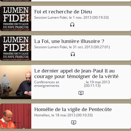
Foi et recherche de Dieu
Session Lumen Fidei
, le 1 nov. 2013 (00:19:33)
headset
La Foi, une lumière illusoire ?
Session Lumen Fidei
, le 31 oct. 2013 (00:27:01)
headset
Le dernier appel de Jean-Paul II au
courage pour témoigner de la vérité
Conférences et
, le 19 mai 2013
enseignements
(00:11:13)
ondemand_video
Homélie de la vigile de Pentecôte
Homélies
, le 18 mai 2013 (00:10:33)
ondemand_video