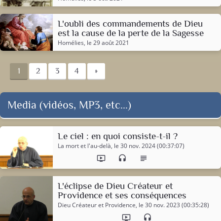
L'oubli des commandements de Dieu
est la cause de la perte de la Sagesse
Homélies
, le 29 août 2021
1
2
3
4
»
Media (vidéos, MP3, etc...)
Le ciel : en quoi consiste-t-il ?
La mort et l'au-delà
, le 30 nov. 2024 (00:37:07)
ondemand_video
headset
subject
L'éclipse de Dieu Créateur et
Providence et ses conséquences
Dieu Créateur et Providence
, le 30 nov. 2023 (00:35:28)
ondemand_video
headset