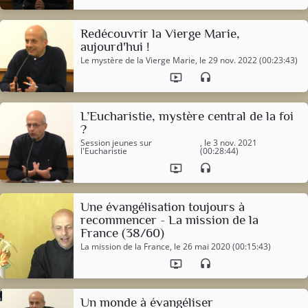
Redécouvrir la Vierge Marie,
aujourd'hui !
Le mystère de la Vierge Marie
, le 29 nov. 2022 (00:23:43)
ondemand_video
headset
L’Eucharistie, mystère central de la foi
?
Session jeunes sur
, le 3 nov. 2021
l'Eucharistie
(00:28:44)
ondemand_video
headset
Une évangélisation toujours à
recommencer - La mission de la
France (38/60)
La mission de la France
, le 26 mai 2020 (00:15:43)
ondemand_video
headset
Un monde à évangéliser