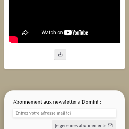
save_alt
Abonnement aux newsletters Domini :
Je gère mes abonnements
mail_outline