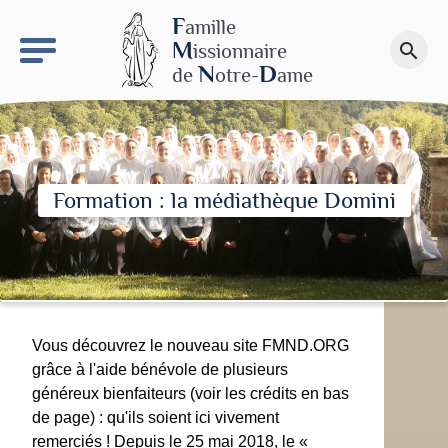
keyboard_arrow_right
Le site NDN
F
amille
M
issionnaire
search
Faire un don
N
D
de
otre-
ame
Formation : la médiathèque Domini
Vous découvrez le nouveau site FMND.ORG
grâce à l'aide bénévole de plusieurs
généreux bienfaiteurs (voir les crédits en bas
de page) : qu'ils soient ici vivement
remerciés ! Depuis le 25 mai 2018, le «