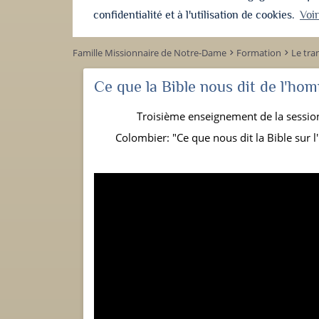
confidentialité et à l'utilisation de cookies.
Voi
Famille Missionnaire de Notre-Dame
Formation
Le tr
keyboard_arrow_right
keyboard_arrow_right
Ce que la Bible nous dit de l'ho
Troisième enseignement de la session
Colombier: "Ce que nous dit la Bible sur