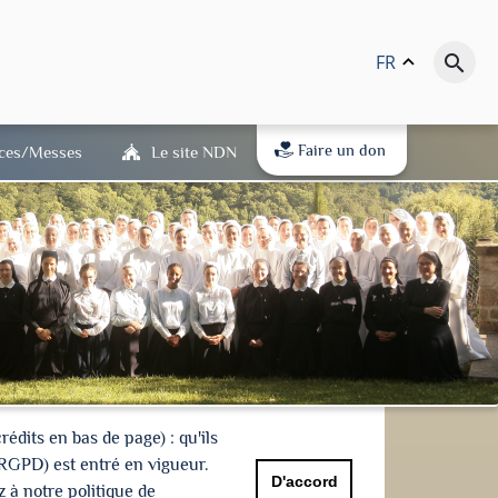
FR
keyboard_arrow_up
search
Faire un don
ices/Messes
Le site NDN
dits en bas de page) : qu'ils
(RGPD) est entré en vigueur.
D'accord
 à notre politique de