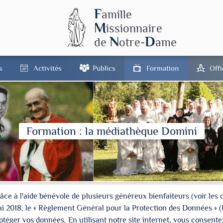
F
amille
M
issionnaire
N
D
de
otre-
ame
s
Activités
Publics
Formation
Off
Formation : la médiathèque Domini
à l'aide bénévole de plusieurs généreux bienfaiteurs (voir les cré
ai 2018, le « Règlement Général pour la Protection des Données » 
ger vos données. En utilisant notre site internet, vous consentez