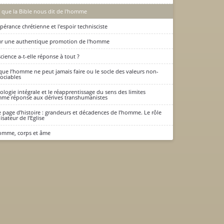
 que la Bible nous dit de l'homme
spérance chrétienne et l'espoir technisciste
r une authentique promotion de l'homme
science a-t-elle réponse à tout ?
que l’homme ne peut jamais faire ou le socle des valeurs non-
ociables
cologie intégrale et le réapprentissage du sens des limites
me réponse aux dérives transhumanistes
 page d’histoire : grandeurs et décadences de l’homme. Le rôle
lisateur de l’Eglise
omme, corps et âme