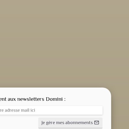
CONSIGNE SPITRITUELLE
LES OFFICES
t aux newsletters Domini :
NOS DOSSIERS
Je gère mes abonnements
mail_outline