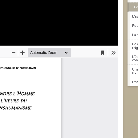
Ce
L'e
Pou
La 
Ce 
nég
L’é
com
Une
civi
L'h