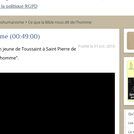
r la politique RGPD
anshumanisme
Ce que la Bible nous dit de l'homme
keyboard_arrow_right
mme
(00:49:00)
Publié le
31 oct. 2018
 jeune de Toussaint à Saint Pierre de
 l'homme".
Qu'
Les
Le 