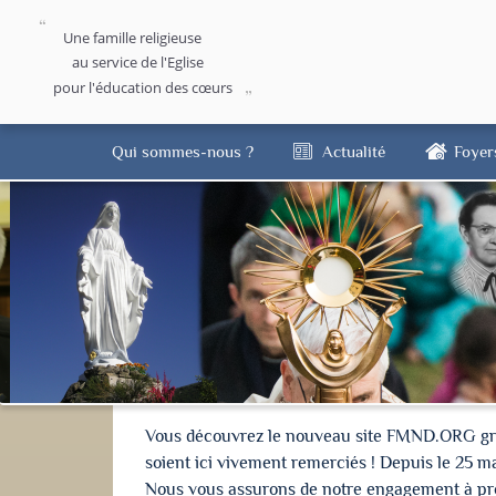
Une famille religieuse
au service de l'Eglise
pour l'éducation des cœurs
Qui sommes-nous ?
Actualité
Foyer
Vous découvrez le nouveau site FMND.ORG grâce 
soient ici vivement remerciés ! Depuis le 25 m
Nous vous assurons de notre engagement à proté