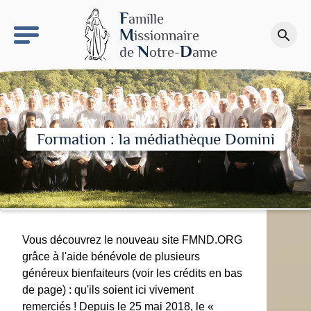
keyboard_arrow_right
Le site NDN
F
amille
M
issionnaire
search
Faire un don
N
D
de
otre-
ame
Formation : la médiathèque Domini
Vous découvrez le nouveau site FMND.ORG
grâce à l'aide bénévole de plusieurs
généreux bienfaiteurs (voir les crédits en bas
de page) : qu'ils soient ici vivement
remerciés ! Depuis le 25 mai 2018, le «