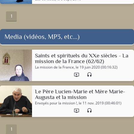
1
Media (vidéos, MP3, etc...)
Saints et spirituels du XXe siècles - La
mission de la France (62/62)
La mission de la France
, le 19 juin 2020 (00:16:32)
ondemand_video
headset
Le Père Lucien-Marie et Mère Marie-
Augusta et la mission
Envoyés pour la mission !
, le 11 nov. 2019 (00:46:01)
ondemand_video
headset
1