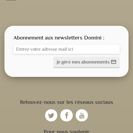
Abonnement aux newsletters Domini :
Je gère mes abonnements
mail_outline
CONSIGNE SPITRITUELLE
Retouvez-nous sur les réseaux sociaux
LES OFFICES
fiber_manual_record
NOS DOSSIERS
Pour nous soutenir