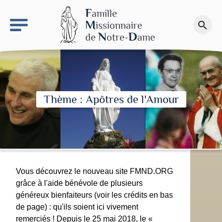
keyboard_arrow_right
Le site NDN
F
amille
M
issionnaire
search
Faire un don
N
D
de
otre-
ame
Thème : Apôtres de l'Amour
Vous découvrez le nouveau site FMND.ORG
grâce à l'aide bénévole de plusieurs
généreux bienfaiteurs (voir les crédits en bas
de page) : qu'ils soient ici vivement
remerciés ! Depuis le 25 mai 2018, le «