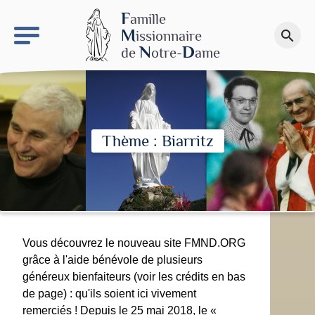
keyboard_arrow_right
Le site NDN
F
amille
M
issionnaire
search
Faire un don
N
D
de
otre-
ame
Thème : Biarritz
Vous découvrez le nouveau site FMND.ORG
grâce à l'aide bénévole de plusieurs
généreux bienfaiteurs (voir les crédits en bas
de page) : qu'ils soient ici vivement
remerciés ! Depuis le 25 mai 2018, le «