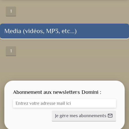
1
Media (vidéos, MP3, etc...)
1
Abonnement aux newsletters Domini :
Je gère mes abonnements
mail_outline