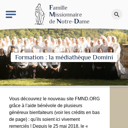
keyboard_arrow_right
Le site NDN
F
amille
M
issionnaire
search
Faire un don
N
D
de
otre-
ame
Formation : la médiathèque Domini
Vous découvrez le nouveau site FMND.ORG
grâce à l'aide bénévole de plusieurs
généreux bienfaiteurs (voir les crédits en bas
de page) : qu'ils soient ici vivement
remerciés ! Depuis le 25 mai 2018, le «