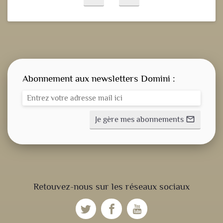
Abonnement aux newsletters Domini :
Je gère mes abonnements
mail_outline
CONSIGNE SPITRITUELLE
Retouvez-nous sur les réseaux sociaux
LES OFFICES