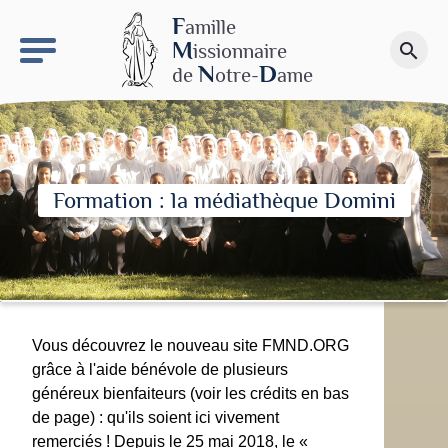
keyboard_arrow_right
Le site NDN
F
amille
M
issionnaire
search
Faire un don
N
D
de
otre-
ame
Formation : la médiathèque Domini
Vous découvrez le nouveau site FMND.ORG
grâce à l'aide bénévole de plusieurs
généreux bienfaiteurs (voir les crédits en bas
de page) : qu'ils soient ici vivement
remerciés ! Depuis le 25 mai 2018, le «