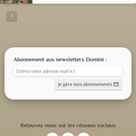
1
Abonnement aux newsletters Domini :
Je gère mes abonnements
mail_outline
CONSIGNE SPITRITUELLE
Retouvez-nous sur les réseaux sociaux
LES OFFICES