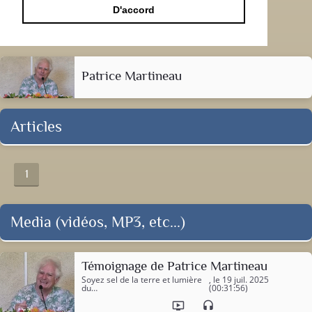
D'accord
Patrice Martineau
Articles
1
Media (vidéos, MP3, etc...)
Témoignage de Patrice Martineau
Soyez sel de la terre et lumière
, le 19 juil. 2025
du…
(00:31:56)
ondemand_video
headset