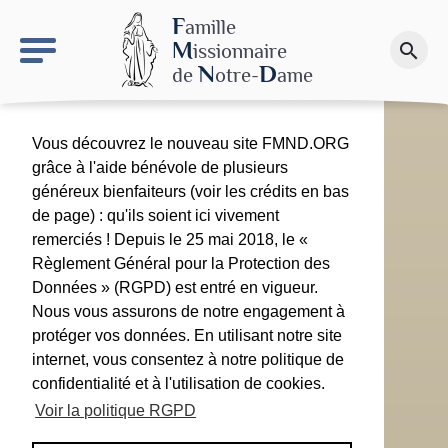
keyboard_arrow_right
Le site NDN
F
amille
M
issionnaire
search
Faire un don
N
D
de
otre-
ame
Vous découvrez le nouveau site FMND.ORG
grâce à l'aide bénévole de plusieurs
généreux bienfaiteurs (voir les crédits en bas
de page) : qu'ils soient ici vivement
remerciés ! Depuis le 25 mai 2018, le «
Règlement Général pour la Protection des
Données » (RGPD) est entré en vigueur.
Nous vous assurons de notre engagement à
protéger vos données. En utilisant notre site
internet, vous consentez à notre politique de
confidentialité et à l'utilisation de cookies.
Voir la politique RGPD