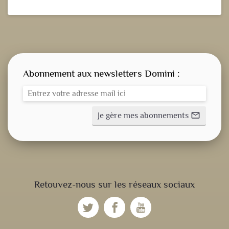
Abonnement aux newsletters Domini :
Je gère mes abonnements
mail_outline
CONSIGNE SPITRITUELLE
Retouvez-nous sur les réseaux sociaux
LES OFFICES
NOS DOSSIERS