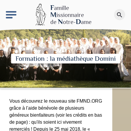
keyboard_arrow_right
Le site NDN
F
amille
M
issionnaire
search
Faire un don
N
D
de
otre-
ame
Formation : la médiathèque Domini
Vous découvrez le nouveau site FMND.ORG
grâce à l'aide bénévole de plusieurs
généreux bienfaiteurs (voir les crédits en bas
de page) : qu'ils soient ici vivement
remerciés ! Depuis le 25 mai 2018, le «