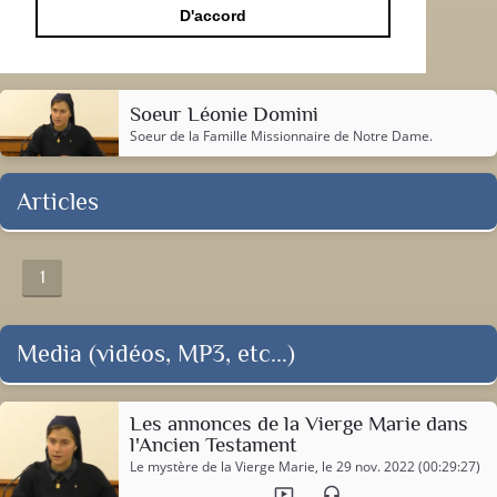
D'accord
Soeur Léonie Domini
Soeur de la
Famille Missionnaire de Notre Dame
.
Articles
1
Media (vidéos, MP3, etc...)
Les annonces de la Vierge Marie dans
l'Ancien Testament
Le mystère de la Vierge Marie
, le 29 nov. 2022 (00:29:27)
ondemand_video
headset