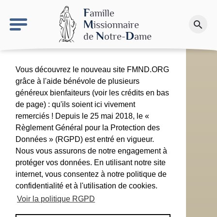
keyboard_arrow_right
Le site NDN
F
amille
M
issionnaire
search
Faire un don
N
D
de
otre-
ame
Vous découvrez le nouveau site FMND.ORG
grâce à l'aide bénévole de plusieurs
généreux bienfaiteurs (voir les crédits en bas
de page) : qu'ils soient ici vivement
remerciés ! Depuis le 25 mai 2018, le «
Règlement Général pour la Protection des
Données » (RGPD) est entré en vigueur.
Nous vous assurons de notre engagement à
protéger vos données. En utilisant notre site
internet, vous consentez à notre politique de
confidentialité et à l'utilisation de cookies.
Voir la politique RGPD