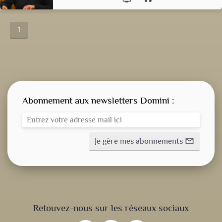
1
Abonnement aux newsletters Domini :
Je gère mes abonnements
mail_outline
CONSIGNE SPITRITUELLE
Retouvez-nous sur les réseaux sociaux
LES OFFICES