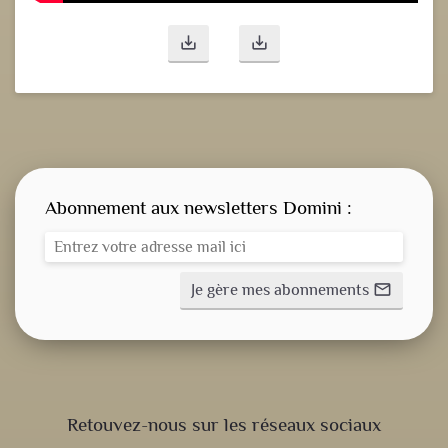
save_alt
save_alt
Abonnement aux newsletters Domini :
Je gère mes abonnements
mail_outline
CONSIGNE SPITRITUELLE
Retouvez-nous sur les réseaux sociaux
LES OFFICES