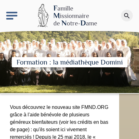
keyboard_arrow_right
Le site NDN
F
amille
M
issionnaire
search
Faire un don
N
D
de
otre-
ame
Formation : la médiathèque Domini
Vous découvrez le nouveau site FMND.ORG
grâce à l'aide bénévole de plusieurs
généreux bienfaiteurs (voir les crédits en bas
de page) : qu'ils soient ici vivement
remerciés ! Depuis le 25 mai 2018, le «