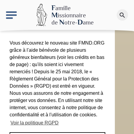
keyboard_arrow_right
Le site NDN
F
amille
M
issionnaire
search
Faire un don
N
D
de
otre-
ame
Vous découvrez le nouveau site FMND.ORG
grâce à l'aide bénévole de plusieurs
généreux bienfaiteurs (voir les crédits en bas
de page) : qu'ils soient ici vivement
remerciés ! Depuis le 25 mai 2018, le «
Règlement Général pour la Protection des
Données » (RGPD) est entré en vigueur.
Nous vous assurons de notre engagement à
protéger vos données. En utilisant notre site
internet, vous consentez à notre politique de
confidentialité et à l'utilisation de cookies.
Voir la politique RGPD