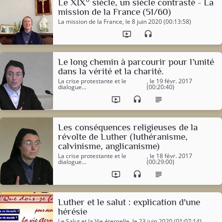
Le XIX° siècle, un siècle contrasté - La
mission de la France (51/60)
La mission de la France
, le 8 juin 2020 (00:13:58)
ondemand_video
headset
Le long chemin à parcourir pour l’unité
dans la vérité et la charité.
La crise protestante et le
, le 19 févr. 2017
dialogue…
(00:20:40)
ondemand_video
headset
subject
Les conséquences religieuses de la
révolte de Luther (luthéranisme,
calvinisme, anglicanisme)
La crise protestante et le
, le 18 févr. 2017
dialogue…
(00:29:00)
ondemand_video
headset
subject
Luther et le salut : explication d'une
hérésie
Le Salut et la Vie éternelle
, le 23 juin 2020 (01:07:14)