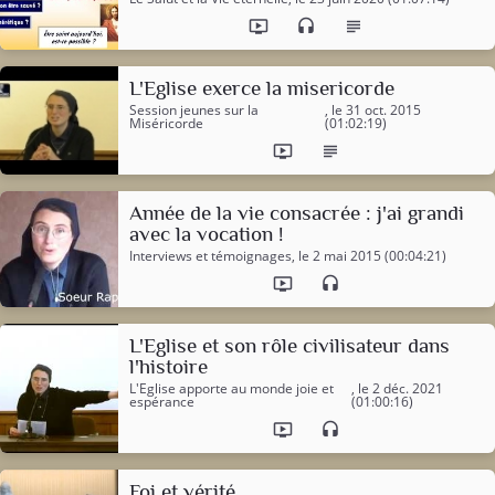
ondemand_video
headset
subject
L'Eglise exerce la misericorde
Session jeunes sur la
, le 31 oct. 2015
Miséricorde
(01:02:19)
ondemand_video
subject
Année de la vie consacrée : j'ai grandi
avec la vocation !
Interviews et témoignages
, le 2 mai 2015 (00:04:21)
ondemand_video
headset
L'Eglise et son rôle civilisateur dans
l'histoire
L'Eglise apporte au monde joie et
, le 2 déc. 2021
espérance
(01:00:16)
ondemand_video
headset
Foi et vérité