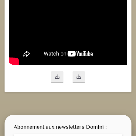
save_alt
save_alt
Abonnement aux newsletters Domini :