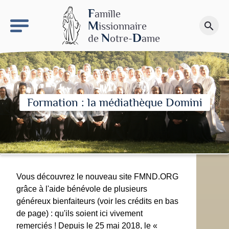
keyboard_arrow_right
Le site NDN
F
amille
M
issionnaire
search
Faire un don
N
D
de
otre-
ame
Formation : la médiathèque Domini
Vous découvrez le nouveau site FMND.ORG
grâce à l'aide bénévole de plusieurs
généreux bienfaiteurs (voir les crédits en bas
de page) : qu'ils soient ici vivement
remerciés ! Depuis le 25 mai 2018, le «