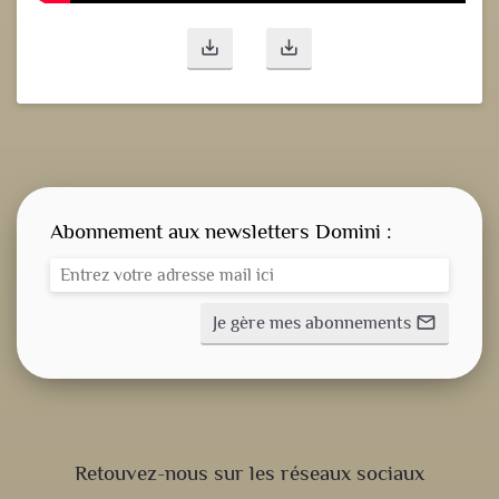
save_alt
save_alt
Abonnement aux newsletters Domini :
Je gère mes abonnements
mail_outline
CONSIGNE SPITRITUELLE
Retouvez-nous sur les réseaux sociaux
LES OFFICES