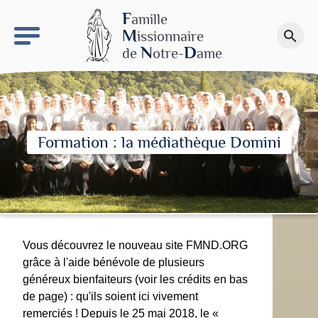
keyboard_arrow_right
Le site NDN
F
amille
M
issionnaire
search
Faire un don
N
D
de
otre-
ame
Formation : la médiathèque Domini
Vous découvrez le nouveau site FMND.ORG
grâce à l'aide bénévole de plusieurs
généreux bienfaiteurs (voir les crédits en bas
de page) : qu'ils soient ici vivement
remerciés ! Depuis le 25 mai 2018, le «