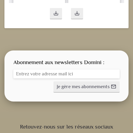
save_alt
save_alt
Abonnement aux newsletters Domini :
Je gère mes abonnements
mail_outline
CONSIGNE SPITRITUELLE
Retouvez-nous sur les réseaux sociaux
LES OFFICES