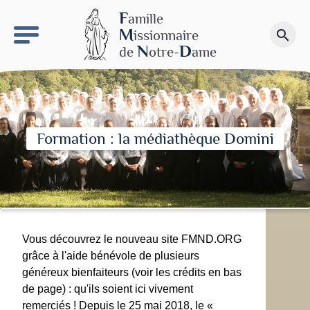
keyboard_arrow_right
Le site NDN
F
amille
M
issionnaire
search
Faire un don
N
D
de
otre-
ame
Formation : la médiathèque Domini
Vous découvrez le nouveau site FMND.ORG
grâce à l'aide bénévole de plusieurs
généreux bienfaiteurs (voir les crédits en bas
de page) : qu'ils soient ici vivement
remerciés ! Depuis le 25 mai 2018, le «