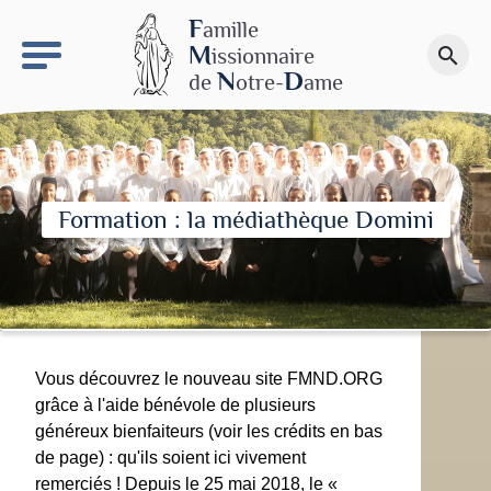
keyboard_arrow_right
Le site NDN
F
amille
M
issionnaire
search
Faire un don
N
D
de
otre-
ame
Formation : la médiathèque Domini
Vous découvrez le nouveau site FMND.ORG
grâce à l'aide bénévole de plusieurs
généreux bienfaiteurs (voir les crédits en bas
de page) : qu'ils soient ici vivement
remerciés ! Depuis le 25 mai 2018, le «