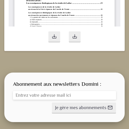
save_alt
save_alt
Abonnement aux newsletters Domini :
Je gère mes abonnements
mail_outline