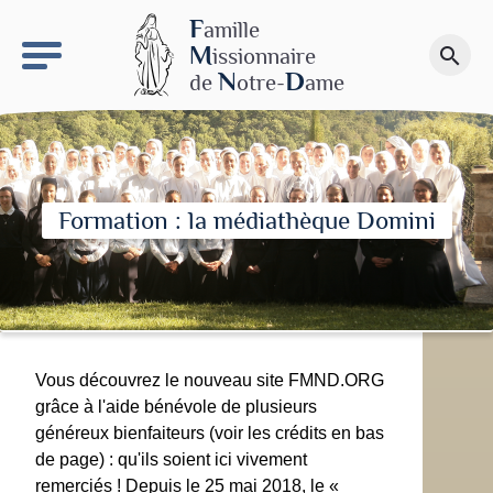
keyboard_arrow_right
Le site NDN
F
amille
M
issionnaire
search
Faire un don
N
D
de
otre-
ame
Formation : la médiathèque Domini
Vous découvrez le nouveau site FMND.ORG
grâce à l'aide bénévole de plusieurs
généreux bienfaiteurs (voir les crédits en bas
de page) : qu'ils soient ici vivement
remerciés ! Depuis le 25 mai 2018, le «