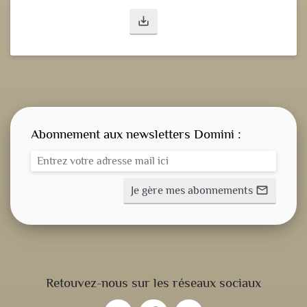
save_alt
Abonnement aux newsletters Domini :
Je gère mes abonnements
mail_outline
CONSIGNE SPITRITUELLE
Retouvez-nous sur les réseaux sociaux
LES OFFICES