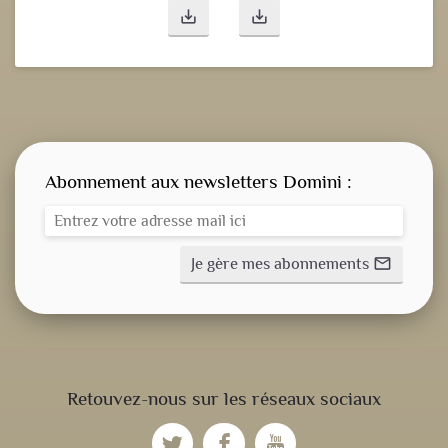
save_alt
save_alt
Abonnement aux newsletters Domini :
Je gère mes abonnements
mail_outline
CONSIGNE SPITRITUELLE
Retouvez-nous sur les réseaux sociaux
LES OFFICES