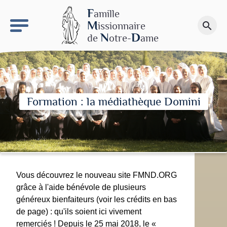
keyboard_arrow_right
Le site NDN
F
amille
M
issionnaire
search
Faire un don
N
D
de
otre-
ame
Formation : la médiathèque Domini
Vous découvrez le nouveau site FMND.ORG
grâce à l'aide bénévole de plusieurs
généreux bienfaiteurs (voir les crédits en bas
de page) : qu'ils soient ici vivement
remerciés ! Depuis le 25 mai 2018, le «