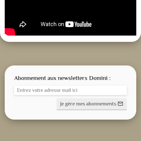
Abonnement aux newsletters Domini :
Je gère mes abonnements
mail_outline
CONSIGNE SPITRITUELLE