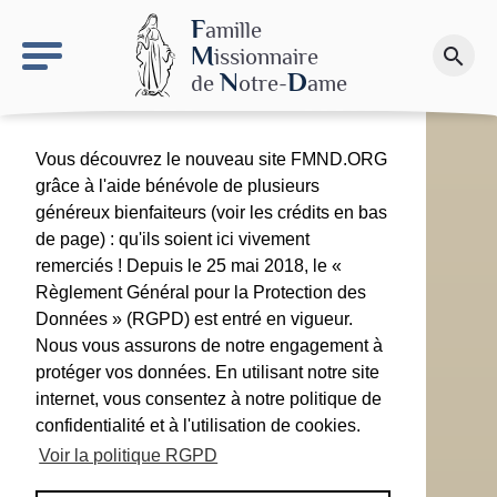
keyboard_arrow_right
Le site NDN
F
amille
M
issionnaire
search
Faire un don
N
D
de
otre-
ame
Vous découvrez le nouveau site FMND.ORG
grâce à l'aide bénévole de plusieurs
généreux bienfaiteurs (voir les crédits en bas
de page) : qu'ils soient ici vivement
remerciés ! Depuis le 25 mai 2018, le «
Règlement Général pour la Protection des
Données » (RGPD) est entré en vigueur.
Nous vous assurons de notre engagement à
protéger vos données. En utilisant notre site
internet, vous consentez à notre politique de
confidentialité et à l'utilisation de cookies.
Voir la politique RGPD