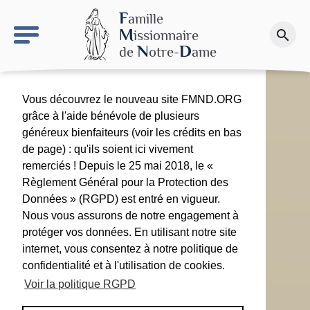
keyboard_arrow_right
Le site NDN
F
amille
M
issionnaire
search
Faire un don
N
D
de
otre-
ame
Vous découvrez le nouveau site FMND.ORG
grâce à l'aide bénévole de plusieurs
généreux bienfaiteurs (voir les crédits en bas
de page) : qu'ils soient ici vivement
remerciés ! Depuis le 25 mai 2018, le «
Règlement Général pour la Protection des
Données » (RGPD) est entré en vigueur.
Nous vous assurons de notre engagement à
protéger vos données. En utilisant notre site
internet, vous consentez à notre politique de
confidentialité et à l'utilisation de cookies.
Voir la politique RGPD