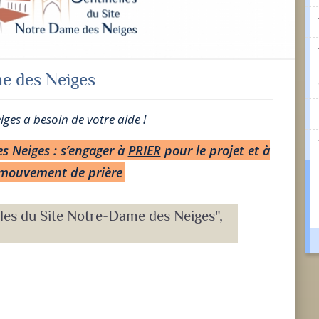
me des Neiges
ges a besoin de votre aide !
es Neiges
: s’engager à
PRIER
pour le projet et à
mouvement de prière
lles du Site Notre-Dame des Neiges",