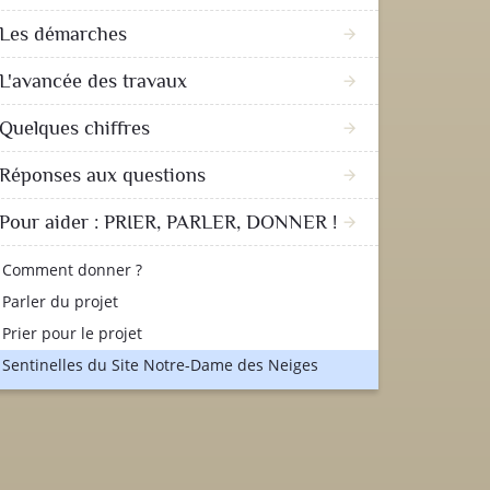
Les démarches
arrow_forward
L'avancée des travaux
arrow_forward
Quelques chiffres
arrow_forward
Réponses aux questions
arrow_forward
Pour aider : PRIER, PARLER, DONNER !
arrow_forward
Comment donner ?
Parler du projet
Prier pour le projet
Sentinelles du Site Notre-Dame des Neiges