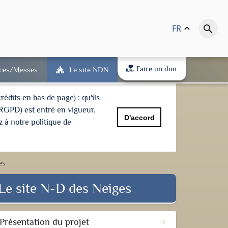
FR
keyboard_arrow_up
search
Faire un don
ices/Messes
Le site NDN
dits en bas de page) : qu'ils
(RGPD) est entré en vigueur.
D'accord
 à notre politique de
es
Le site N-D des Neiges
Présentation du projet
arrow_forward