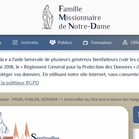
F
amille
M
issionnaire
N
D
de
otre-
ame
s
Activités
Publics
Formation
Off
à l'aide bénévole de plusieurs généreux bienfaiteurs (voir les cré
ai 2018, le « Règlement Général pour la Protection des Données » 
ger vos données. En utilisant notre site internet, vous consentez
r la politique RGPD
aider : PRIER, PARLER, DONNER !
Sentinelles du Site Notre-Dame des Neig
keyboard_arrow_right