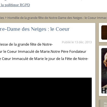
r la politique RGPD
ies
Homélie de la grande fête de Notre-Dame des Neiges : le Coeur Immac
keyboard_arrow_right
tre-Dame des Neiges : le Coeur
Publié le
13 déc. 2013
esse de la grande fête de Notre-
r le Coeur Immaculé de Marie.Notre Père Fondateur
le Cœur Immaculé de Marie le jour de la Fête de Notre-
Ho
Im