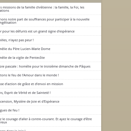
s missions de la famille chrétienne : la famille, la Foi, les
ations
nons notre part de souffrances pour participer à la nouvelle
ngélisation
er pour les défunts est un grand signe d'espérance
illes, n'ayez pas peur !
élie du Père Lucien-Marie Dorne
élie de la vigile de Pentecôte
joie pascale : homélie pour le troisième dimanche de Pâques
tons le feu de l'Amour dans le monde !
se d’action de grâce et d’envoi en mission
ns, Esprit de Vérité et de Sainteté !
scension, Mystère de Joie et d'Espérance
gues de feu !
z le courage d’aller à contre-courant. Et ayez le courage d’être
ureux
ons dans la joie !