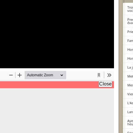
Troi
voc
Pre
éva
Pri
Fam
Hom
Hom
La 
Met
Mes
Vie
L'A
Lan
Aye
he
Soy