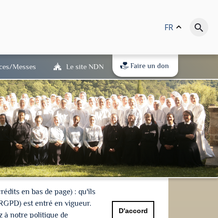
FR
keyboard_arrow_up
search
Faire un don
ices/Messes
Le site NDN
dits en bas de page) : qu'ils
(RGPD) est entré en vigueur.
D'accord
 à notre politique de