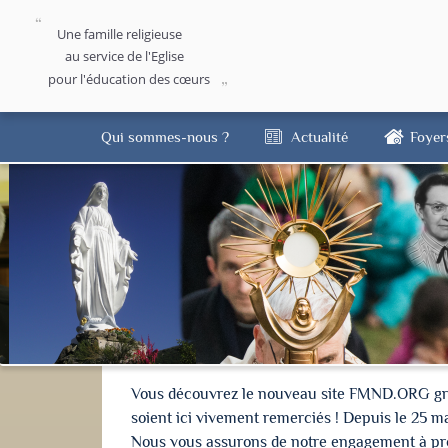
Une famille religieuse
au service de l'Eglise
pour l'éducation des cœurs
Qui sommes-nous ?
Actualité
Foyer
Vous découvrez le nouveau site FMND.ORG grâce 
soient ici vivement remerciés ! Depuis le 25 m
Nous vous assurons de notre engagement à proté