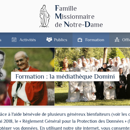
F
amille
M
issionnaire
N
D
de
otre-
ame
s
Activités
Publics
Formation
Off
Formation : la médiathèque Domini
à l'aide bénévole de plusieurs généreux bienfaiteurs (voir les cré
ai 2018, le « Règlement Général pour la Protection des Données » 
ger vos données. En utilisant notre site internet, vous consentez