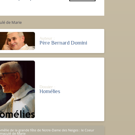
ulé de Marie
Auteur :
Père Bernard Domini
Dossier :
Homélies
mélie de la grande fête de Notre-Dame des Neiges : le Coeur
maculé de Marie