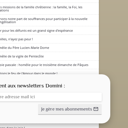
s missions de la famille chrétienne : la famille, la Foi, les
ations
nons notre part de souffrances pour participer à la nouvelle
ngélisation
er pour les défunts est un grand signe d'espérance
illes, n'ayez pas peur !
élie du Père Lucien-Marie Dorne
élie de la vigile de Pentecôte
CONSIGNE SPITRITUELLE
joie pascale : homélie pour le troisième dimanche de Pâques
tons le feu de l'Amour dans le monde !
LES OFFICES
se d’action de grâce et d’envoi en mission
t aux newsletters Domini :
ns, Esprit de Vérité et de Sainteté !
NOS DOSSIERS
scension, Mystère de Joie et d'Espérance
ngues de feu !
Je gère mes abonnements
mail_outline
z le courage d’aller à contre-courant. Et ayez le courage d’être
NOS ACTUALITÉS
ureux
ons dans la joie !