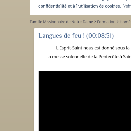
confidentialité et à l'utilisation de cookies.
Voi
Famille Missionnaire de Notre-Dame
Formation
Homél
keyboard_arrow_right
keyboard_arrow_right
Langues de feu !
(00:08:51)
L'Esprit-Saint nous est donné sous la
la messe solennelle de la Pentecôte à Sa