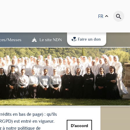
FR
keyboard_arrow_up
search
Faire un don
ices/Messes
Le site NDN
dits en bas de page) : qu'ils
(RGPD) est entré en vigueur.
D'accord
 à notre politique de