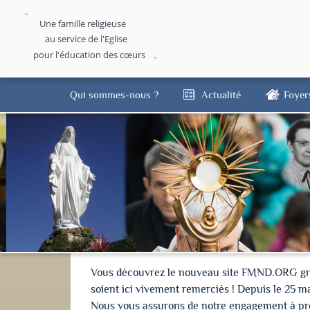
Une famille religieuse
au service de l'Eglise
pour l'éducation des cœurs
Qui sommes-nous ?
Actualité
Foyer
Vous découvrez le nouveau site FMND.ORG grâce 
soient ici vivement remerciés ! Depuis le 25 m
Nous vous assurons de notre engagement à proté