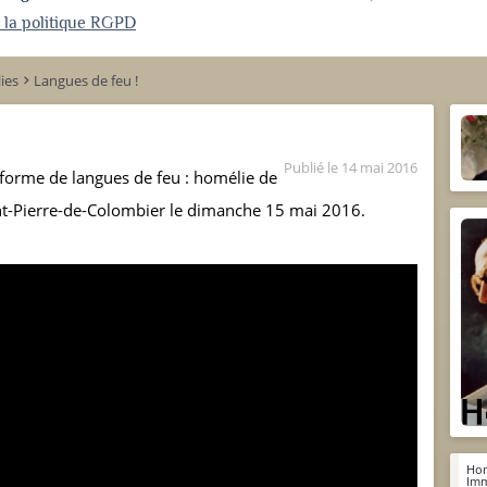
r la politique RGPD
ies
Langues de feu !
keyboard_arrow_right
Publié le
14 mai 2016
 forme de langues de feu : homélie de
int-Pierre-de-Colombier le dimanche 15 mai 2016.
Hom
Imm