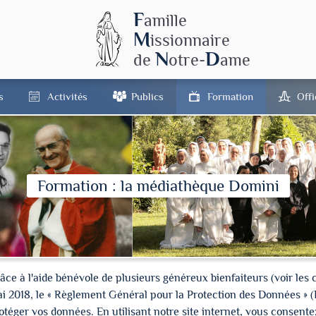
F
amille
M
issionnaire
N
D
de
otre-
ame
s
Activités
Publics
Formation
Off
Formation : la médiathèque Domini
à l'aide bénévole de plusieurs généreux bienfaiteurs (voir les cré
ai 2018, le « Règlement Général pour la Protection des Données » 
ger vos données. En utilisant notre site internet, vous consentez