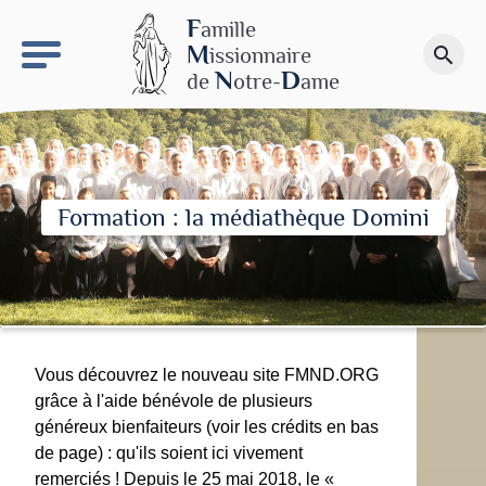
keyboard_arrow_right
Le site NDN
F
amille
M
issionnaire
search
Faire un don
N
D
de
otre-
ame
Formation : la médiathèque Domini
Vous découvrez le nouveau site FMND.ORG
grâce à l'aide bénévole de plusieurs
généreux bienfaiteurs (voir les crédits en bas
de page) : qu'ils soient ici vivement
remerciés ! Depuis le 25 mai 2018, le «