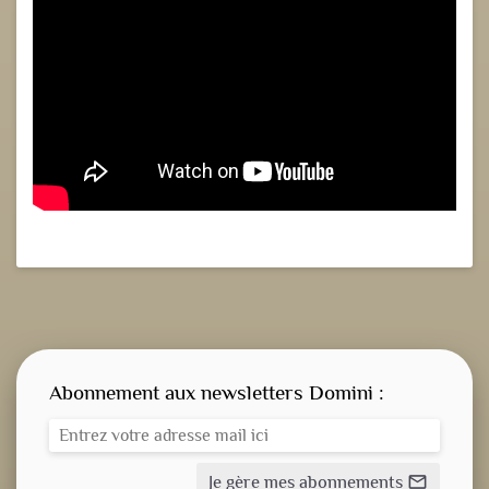
Abonnement aux newsletters Domini :
Je gère mes abonnements
mail_outline