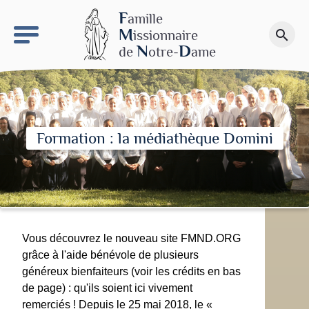
keyboard_arrow_right
Le site NDN
F
amille
M
issionnaire
search
Faire un don
N
D
de
otre-
ame
Formation : la médiathèque Domini
Vous découvrez le nouveau site FMND.ORG
grâce à l'aide bénévole de plusieurs
généreux bienfaiteurs (voir les crédits en bas
de page) : qu'ils soient ici vivement
remerciés ! Depuis le 25 mai 2018, le «