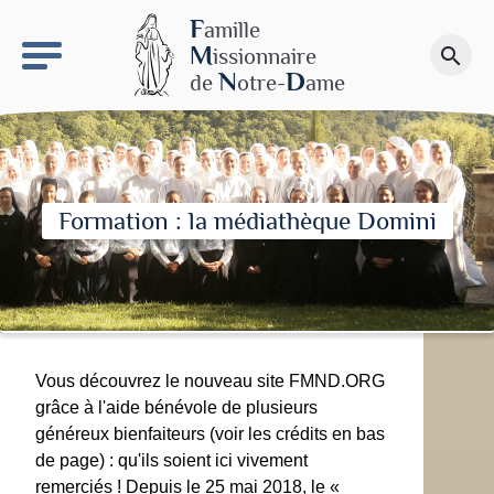
keyboard_arrow_right
Le site NDN
F
amille
M
issionnaire
search
Faire un don
N
D
de
otre-
ame
Formation : la médiathèque Domini
Vous découvrez le nouveau site FMND.ORG
grâce à l'aide bénévole de plusieurs
généreux bienfaiteurs (voir les crédits en bas
de page) : qu'ils soient ici vivement
remerciés ! Depuis le 25 mai 2018, le «