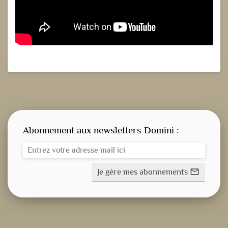
Abonnement aux newsletters Domini :
Je gère mes abonnements
mail_outline
CONSIGNE SPITRITUELLE