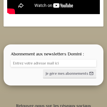
Abonnement aux newsletters Domini :
Je gère mes abonnements
mail_outline
CONSIGNE SPITRITUELLE
Retouvez-nous sur les réseaux sociaux