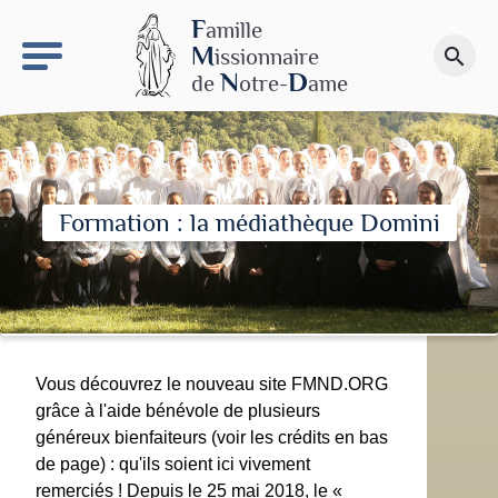
keyboard_arrow_right
Le site NDN
F
amille
M
issionnaire
search
Faire un don
N
D
de
otre-
ame
Formation : la médiathèque Domini
Vous découvrez le nouveau site FMND.ORG
grâce à l'aide bénévole de plusieurs
généreux bienfaiteurs (voir les crédits en bas
de page) : qu'ils soient ici vivement
remerciés ! Depuis le 25 mai 2018, le «