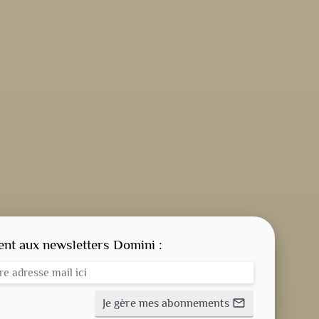
CONSIGNE SPITRITUELLE
LES OFFICES
t aux newsletters Domini :
NOS DOSSIERS
Je gère mes abonnements
mail_outline