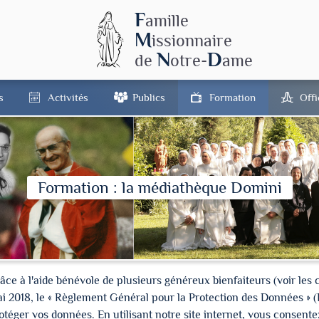
F
amille
M
issionnaire
N
D
de
otre-
ame
s
Activités
Publics
Formation
Off
Formation : la médiathèque Domini
à l'aide bénévole de plusieurs généreux bienfaiteurs (voir les cré
ai 2018, le « Règlement Général pour la Protection des Données » 
ger vos données. En utilisant notre site internet, vous consentez