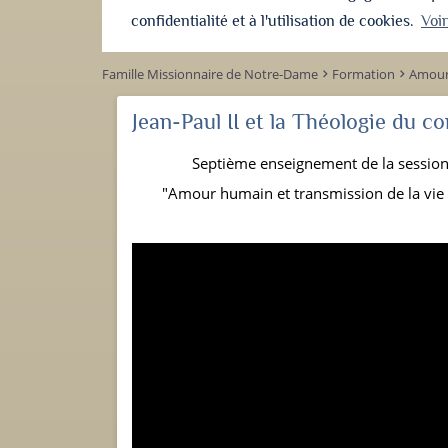
confidentialité et à l'utilisation de cookies.
Voi
Famille Missionnaire de Notre-Dame
Formation
Amour 
keyboard_arrow_right
keyboard_arrow_right
Jean-Paul II et la Théologie du c
Septième enseignement de la session
"Amour humain et transmission de la vie :