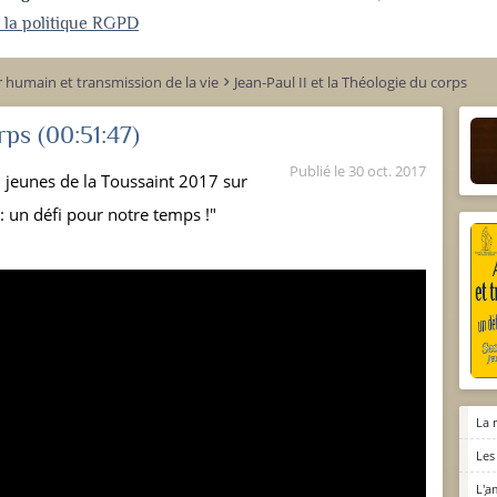
r la politique RGPD
humain et transmission de la vie
Jean-Paul II et la Théologie du corps
keyboard_arrow_right
orps
(00:51:47)
Publié le
30 oct. 2017
 jeunes de la Toussaint 2017 sur
 un défi pour notre temps !"
La 
Les
L'a