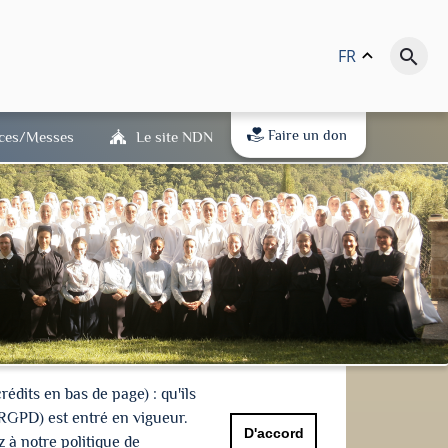
FR
keyboard_arrow_up
search
Faire un don
ices/Messes
Le site NDN
dits en bas de page) : qu'ils
(RGPD) est entré en vigueur.
D'accord
 à notre politique de