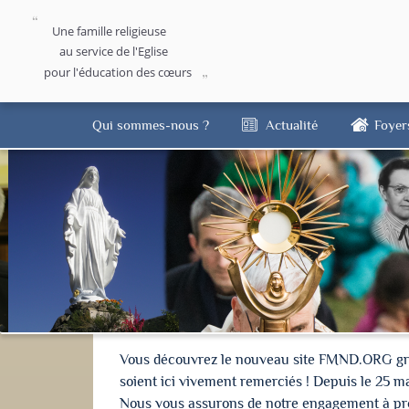
Une famille religieuse
au service de l'Eglise
pour l'éducation des cœurs
Qui sommes-nous ?
Actualité
Foyer
Vous découvrez le nouveau site FMND.ORG grâce 
soient ici vivement remerciés ! Depuis le 25 m
Nous vous assurons de notre engagement à proté