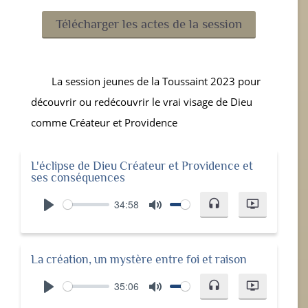
Télécharger les actes de la session
La session jeunes de la Toussaint 2023 pour
découvrir ou redécouvrir le vrai visage de Dieu
comme Créateur et Providence
L'éclipse de Dieu Créateur et Providence et
ses conséquences
34:58
headset
ondemand_video
Play
Mute
La création, un mystère entre foi et raison
35:06
headset
ondemand_video
Play
Mute