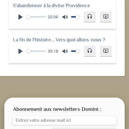
S'abandonner à la divine Providence
22:06
headset
ondemand_video
Play
Mute
La fin de l'histoire... Vers quoi allons-nous ?
30:18
headset
ondemand_video
Play
Mute
Abonnement aux newsletters Domini :