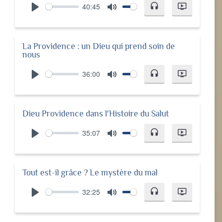
40:45
headset
ondemand_video
Play
Mute
La Providence : un Dieu qui prend soin de
nous
36:00
headset
ondemand_video
Play
Mute
Dieu Providence dans l'Histoire du Salut
35:07
headset
ondemand_video
Play
Mute
Tout est-il grâce ? Le mystère du mal
32:25
headset
ondemand_video
Play
Mute