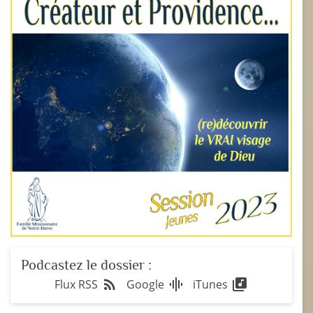
Podcastez le dossier :
rss_feed
graphic_eq
library_music
Flux RSS
Google
iTunes