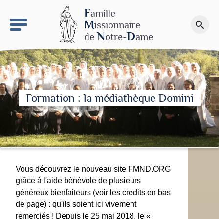
keyboard_arrow_right
Le site NDN
F
amille
M
issionnaire
search
Faire un don
N
D
de
otre-
ame
Formation : la médiathèque Domini
Vous découvrez le nouveau site FMND.ORG
grâce à l'aide bénévole de plusieurs
généreux bienfaiteurs (voir les crédits en bas
de page) : qu'ils soient ici vivement
remerciés ! Depuis le 25 mai 2018, le «