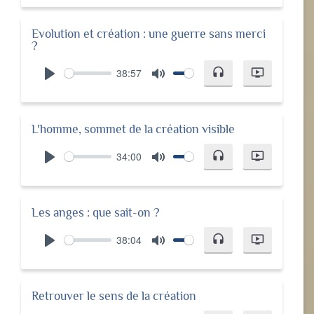
Evolution et création : une guerre sans merci
?
38:57
headset
ondemand_video
Play
Mute
L'homme, sommet de la création visible
34:00
headset
ondemand_video
Play
Mute
Les anges : que sait-on ?
38:04
headset
ondemand_video
Play
Mute
Retrouver le sens de la création