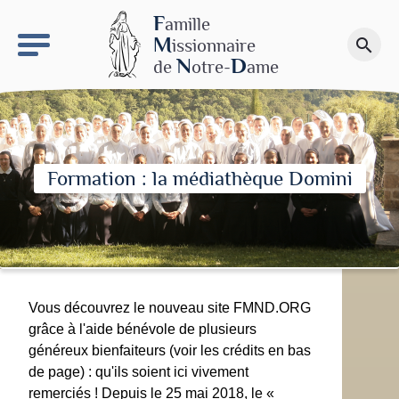
keyboard_arrow_right
Le site NDN
F
amille
M
issionnaire
search
Faire un don
N
D
de
otre-
ame
Formation : la médiathèque Domini
Vous découvrez le nouveau site FMND.ORG
grâce à l'aide bénévole de plusieurs
généreux bienfaiteurs (voir les crédits en bas
de page) : qu'ils soient ici vivement
remerciés ! Depuis le 25 mai 2018, le «