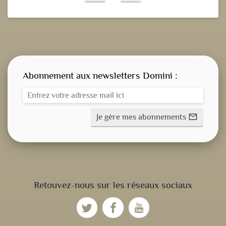
Abonnement aux newsletters Domini :
Je gère mes abonnements
mail_outline
CONSIGNE SPITRITUELLE
Retouvez-nous sur les réseaux sociaux
LES OFFICES