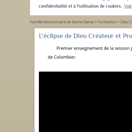
confidentialité et à l'utilisation de cookies.
Voi
Famille Missionnaire de Notre-Dame
Formation
Dieu C
keyboard_arrow_right
keyboard_arrow_right
L'éclipse de Dieu Créateur et P
Premier enseignement de la session j
de Colombier.