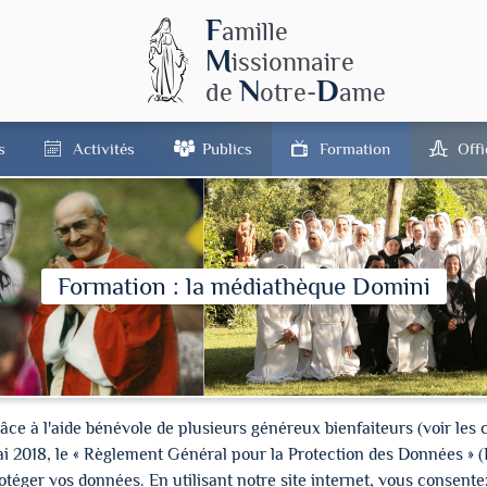
F
amille
M
issionnaire
N
D
de
otre-
ame
s
Activités
Publics
Formation
Off
Formation : la médiathèque Domini
à l'aide bénévole de plusieurs généreux bienfaiteurs (voir les cré
ai 2018, le « Règlement Général pour la Protection des Données » 
ger vos données. En utilisant notre site internet, vous consentez