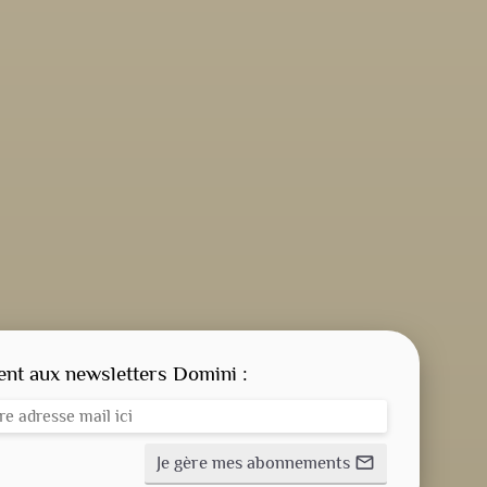
CONSIGNE SPITRITUELLE
LES OFFICES
t aux newsletters Domini :
NOS DOSSIERS
Je gère mes abonnements
mail_outline