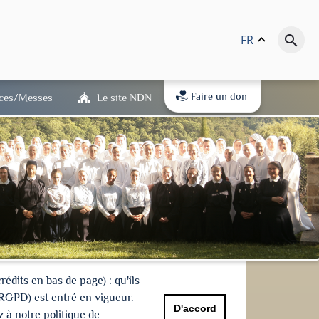
FR
keyboard_arrow_up
search
Faire un don
ices/Messes
Le site NDN
dits en bas de page) : qu'ils
(RGPD) est entré en vigueur.
D'accord
 à notre politique de