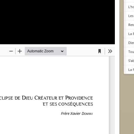
L'h
Les
Ret
La 
Die
Tou
S'a
La 