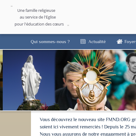
Une famille religieuse
au service de l'Eglise
pour l'éducation des cœurs
Qui sommes-nous ?
Actualité
Foyer
Vous découvrez le nouveau site FMND.ORG grâce 
soient ici vivement remerciés ! Depuis le 25 m
Nous vous assurons de notre engagement à proté