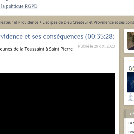
r la politique RGPD
réateur et Providence
L'éclipse de Dieu Créateur et Providence et ses co
keyboard_arrow_right
rovidence et ses conséquences
(00:35:28)
Publié le
29 oct. 2023
eunes de la Toussaint à Saint Pierre
L'
La 
Evo