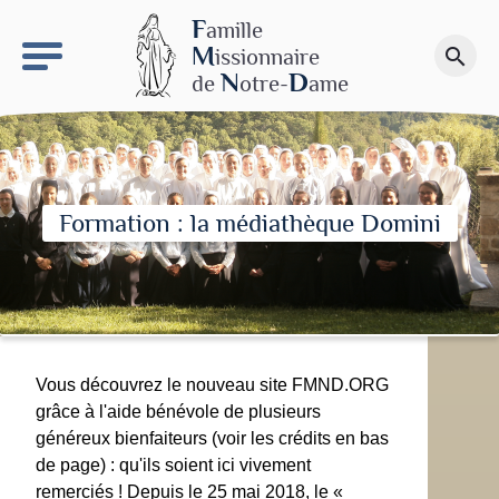
keyboard_arrow_right
Le site NDN
F
amille
M
issionnaire
search
Faire un don
N
D
de
otre-
ame
Formation : la médiathèque Domini
Vous découvrez le nouveau site FMND.ORG
grâce à l'aide bénévole de plusieurs
généreux bienfaiteurs (voir les crédits en bas
de page) : qu'ils soient ici vivement
remerciés ! Depuis le 25 mai 2018, le «