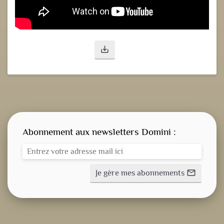
save_alt
Abonnement aux newsletters Domini :
Je gère mes abonnements
mail_outline
CONSIGNE SPITRITUELLE