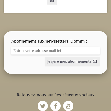
save_alt
Abonnement aux newsletters Domini :
Je gère mes abonnements
mail_outline
CONSIGNE SPITRITUELLE
Retouvez-nous sur les réseaux sociaux
LES OFFICES