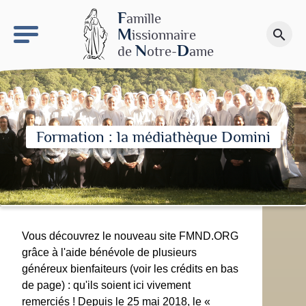
keyboard_arrow_right
Le site NDN
F
amille
M
issionnaire
search
Faire un don
N
D
de
otre-
ame
Formation : la médiathèque Domini
Vous découvrez le nouveau site FMND.ORG
grâce à l'aide bénévole de plusieurs
généreux bienfaiteurs (voir les crédits en bas
de page) : qu'ils soient ici vivement
remerciés ! Depuis le 25 mai 2018, le «